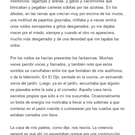
intersticios: lagartijas y arañas, y gatos y cacomixtles que
brincaban y pegaban carreras súbitas por las azoteas. En los
árboles, en las ramas que crecían muy por encima de los muros,
una multitud de pajaritos graznaba, chillaba y a veces emitía
unos ruidos semejantes a gritos desgarrados; yo me dejaba
mecer por el miedo, siempre y cuando el otro no apareciera,
mucho más desgarrador y de una densidad que me tapaba los
oídos.
Por los ruidos se hacían presentes los fantasmas. Muchas
veces percibí voces y llamados, y también noté que estos
sonidos se camuflaban entre los que brotaban de mis audífonos,
o de la televisión. En El Ojo, sentada en la cocina, un estruendo
venía del jardín. Luego, ya en el jardín, escuchaba que alguien
se paseaba entre la sala y el comedor. Aquella casa tenía
secretos propios que sólo a mí me susurraba. Ocasionalmente
un brote de energía me motivaba a llevar a mis sobrines a que
corrieran en el pasto crecido o curiosearan por los cuartos que no
estaban cerrados con llave.
La casa de mis padres, como dije, nos reunía. La creencia
general es que ahí no espantaban porque era una construcción