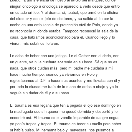
ningún oncólogo u oncóloga se apareció a verlo desde que entró
en estado crítico. Y el drama, sí, teatral, que armé en la oficina
del director y con el jefe de doctores, y su salida al fin por la
noche en una ambulancia de protección civil de Polo, donde ya
no reconocía ni dónde estaba. Tampoco reconoció la sala de la
casa, que habíamos acondicionado para él. Cuando llegó y lo
vieron, mis sobrinos lloraron.
Le daba de beber con una jeringa. Le di Gerber con el dedo, con
un guante, ya ni la cuchara sostenía en su boca. Sé que no es
nada, que otros cuidan más, pero mi padre me cuidaba a mí
hace mucho tiempo, cuando ya vivíamos en Polo y
regresábamos al D.F. a hacer sus asuntos y me llevaba con él y
por toda la ciudad me traía de la mano de arriba a abajo y yo lo
seguía sin dudar de él y a su paso.
El trauma es esa legaña que tenía pegada el ojo ese domingo en
la madrugada que sin querer me quedé dormida y desperté y lo
encontré así. El trauma es el vómito imparable de sangre negra,
yo ponía trapos y trapos. El trauma es tocar su cuello para saber
si había pulso. Mi hermana bajó y, nerviosas, nos pusimos a