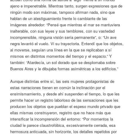
ajeno e impenetrable. Mientras tanto, surgen expresiones que de
ningún modo son máximas, tampoco afirman nada, sino que
hablan de un atestiguamiento frente lo cambiante de las
imágenes alrededor: “Pensé que mientras el mar se mantuviera
inalterable, con sus leyes y sus temblores, con su vastedad
incomprensible, ninguna visión sería permanente”, o: “Un ave
negra levantó el vuelo. Vi su trayectoria. Entendí que los objetos,
al moverse, seguían una línea en la que se replicaban a sí
mismos en distintos momentos del tiempo y el espacio.” Y
también: “Atardecía, un sol dorado que se desplomaba sobre
Buenos Aires y le dibujaba formas asimétricas a los edificios.”
Aunque distintas entre sí, las seis mujeres protagonistas de
estas narraciones tienen en común la inclinación por el
ensimismamiento, y desde ahí suspenden el tiempo, lo que les
permite hacer un registro laborioso de las sensaciones que les
producen los objetos que pueblan el espeso mundo privado que
ellas mismas construyeron, registro que no hace más que
intensificar la incomprensión del entorno: “Por momentos la
ciudad le parece claustrofóbica, excesivamente cerrada, esa
hermosura anticuada, sin horizonte, los detalles repetidos por