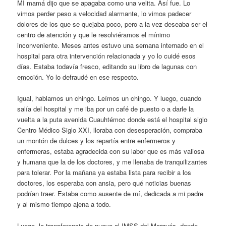
MI mamá dijo que se apagaba como una velita. Así fue. Lo
vimos perder peso a velocidad alarmante, lo vimos padecer
dolores de los que se quejaba poco, pero a la vez deseaba ser el
centro de atención y que le resolviéramos el mínimo
inconveniente. Meses antes estuvo una semana internado en el
hospital para otra intervención relacionada y yo lo cuidé esos
días. Estaba todavía fresco, editando su libro de lagunas con
emoción. Yo lo defraudé en ese respecto.
Igual, hablamos un chingo. Leímos un chingo. Y luego, cuando
salía del hospital y me iba por un café de puesto o a darle la
vuelta a la puta avenida Cuauhtémoc donde está el hospital siglo
Centro Médico Siglo XXI, lloraba con desesperación, compraba
un montón de dulces y los repartía entre enfermeros y
enfermeras, estaba agradecida con su labor que es más valiosa
y humana que la de los doctores, y me llenaba de tranquilizantes
para tolerar. Por la mañana ya estaba lista para recibir a los
doctores, los esperaba con ansia, pero qué noticias buenas
podrían traer. Estaba como ausente de mí, dedicada a mi padre
y al mismo tiempo ajena a todo.
Luego, la transferencia de nuevo al IMSS del Marqués, donde