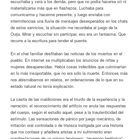
escuchaba y veía a los demás, pero que no podía hacerse oír ni
materializarse más que en flashazos. Luchaba para
comunicarme y hacerme presente, y luego enviaba con
intermitencias una lluvia de mensajes desesperados en los chats
de estos servicios; la situación me recordaba al juego de la
Ouija. Mirar y escuchar sin participar, eso era un fantasma. Que
recurre a la escritura para tender el puente.
En el chat familiar desfilaban las noticias de los muertos en el
pueblo. En internet se multiplicaban los anuncios de niñas y
mujeres desaparecidas. Había cosas indecibles que culminarían
en lo más insoportable, que no era sólo la muerte. Entonces más
nos abismábamos en relatos, en ordenaciones de lo que en su
estado natural no tenía explicación.
La casita de las maldiciones era el triunfo de la experiencia y la
narración; el reconocimiento del artificio no anula las respuestas
del cuerpo, según el estudio aquel, pese a la inautenticidad del
estímulo. Las sensaciones de pánico por juego mecánico, de
irritación oral controlada o de tristeza instigada por una historia
que me contase y añadiera aristas a mi sufrimiento eran
manifestaciones de un mismo fenómeno, “reversión hedónica”: