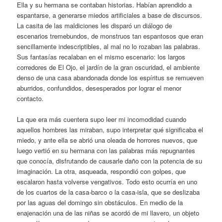
Ella y su hermana se contaban historias. Habían aprendido a
espantarse, a generarse miedos artificiales a base de discursos.
La casita de las maldiciones les disparó un diálogo de
escenarios tremebundos, de monstruos tan espantosos que eran
sencillamente indescriptibles, al mal no lo rozaban las palabras.
Sus fantasías recalaban en el mismo escenario: los largos
corredores de El Ojo, el jardín de la gran oscuridad, el ambiente
denso de una casa abandonada donde los espíritus se remueven
aburridos, confundidos, desesperados por lograr el menor
contacto.
La que era más cuentera supo leer mi incomodidad cuando
aquellos hombres las miraban, supo interpretar qué significaba el
miedo, y ante ella se abrió una oleada de horrores nuevos, que
luego vertió en su hermana con las palabras más repugnantes
que conocía, disfrutando de causarle daño con la potencia de su
imaginación. La otra, asqueada, respondió con golpes, que
escalaron hasta volverse vengativos. Todo esto ocurría en uno
de los cuartos de la casa-barco o la casa-isla, que se deslizaba
por las aguas del domingo sin obstáculos. En medio de la
enajenación una de las niñas se acordó de mi llavero, un objeto