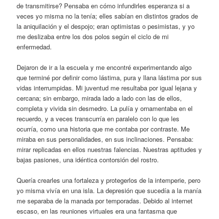
de transmitirse? Pensaba en cómo infundirles esperanza si a
veces yo misma no la tenía; elles sabían en distintos grados de
la aniquilación y el despojo; eran optimistas o pesimistas, y yo
me deslizaba entre los dos polos según el ciclo de mi
enfermedad.
Dejaron de ir a la escuela y me encontré experimentando algo
que terminé por definir como lástima, pura y llana lástima por sus
vidas interrumpidas. Mi juventud me resultaba por igual lejana y
cercana; sin embargo, mirada lado a lado con las de ellos,
completa y vivida sin desmedro. La pulía y ornamentaba en el
recuerdo, y a veces transcurría en paralelo con lo que les
ocurría, como una historia que me contaba por contraste. Me
miraba en sus personalidades, en sus inclinaciones. Pensaba:
mirar replicadas en ellos nuestras falencias. Nuestras aptitudes y
bajas pasiones, una idéntica contorsión del rostro.
Quería crearles una fortaleza y protegerlos de la intemperie, pero
yo misma vivía en una isla. La depresión que sucedía a la manía
me separaba de la manada por temporadas. Debido al internet
escaso, en las reuniones virtuales era una fantasma que