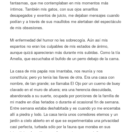
fantasmas, que me contemplaban en mis momentos más
íntimos. También mis gatos, con sus ojos amarillos
desapegados y exentos de juicio, me dejaban mensajes cuando
podían y a través de sus maullidos me alertaban del espectáculo
de mis obsesiones.
Mi enfermedad del humor no les sobrecogía. Aún así mis
espantos no eran los culpables de mis estados de ánimo,
aunque quizá aparecieran más durante mis subidas. Como la tía
Amelia, que escuchaba el bufido de un perro debajo de la cama.
La casa de mis papás nos imantaba, nos reunía y nos
constituía; pero yo tenía las llaves de otra. Era una casa con
nombre, de tan grande; se llamaba El Ojo por un cuerno de buey
clavado en el muro de afuera; era una herencia descuidada,
abandonada a su suerte, ocupada por porciones de la familia de
mi madre en días feriados o durante el ocasional fin de semana.
Entre semana estaba deshabitada y es cuando yo me encerraba
allí a piedra y lodo. La casa tenía unos corredores eternos y un
jardín a cielo abierto en el que se experimentaba una privacidad
casi perfecta, turbada sólo por la fauna que moraba en sus