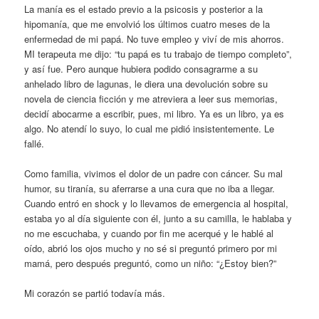
La manía es el estado previo a la psicosis y posterior a la
hipomanía, que me envolvió los últimos cuatro meses de la
enfermedad de mi papá. No tuve empleo y viví de mis ahorros.
MI terapeuta me dijo: “tu papá es tu trabajo de tiempo completo”,
y así fue. Pero aunque hubiera podido consagrarme a su
anhelado libro de lagunas, le diera una devolución sobre su
novela de ciencia ficción y me atreviera a leer sus memorias,
decidí abocarme a escribir, pues, mi libro. Ya es un libro, ya es
algo. No atendí lo suyo, lo cual me pidió insistentemente. Le
fallé.
Como familia, vivimos el dolor de un padre con cáncer. Su mal
humor, su tiranía, su aferrarse a una cura que no iba a llegar.
Cuando entró en shock y lo llevamos de emergencia al hospital,
estaba yo al día siguiente con él, junto a su camilla, le hablaba y
no me escuchaba, y cuando por fin me acerqué y le hablé al
oído, abrió los ojos mucho y no sé si preguntó primero por mi
mamá, pero después preguntó, como un niño: “¿Estoy bien?”
Mi corazón se partió todavía más.