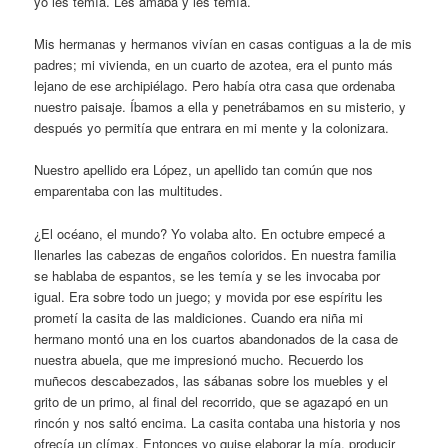
yo les temía. Les amaba y les temía.
Mis hermanas y hermanos vivían en casas contiguas a la de mis
padres; mi vivienda, en un cuarto de azotea, era el punto más
lejano de ese archipiélago. Pero había otra casa que ordenaba
nuestro paisaje. Íbamos a ella y penetrábamos en su misterio, y
después yo permitía que entrara en mi mente y la colonizara.
Nuestro apellido era López, un apellido tan común que nos
emparentaba con las multitudes.
¿El océano, el mundo? Yo volaba alto. En octubre empecé a
llenarles las cabezas de engaños coloridos. En nuestra familia
se hablaba de espantos, se les temía y se les invocaba por
igual. Era sobre todo un juego; y movida por ese espíritu les
prometí la casita de las maldiciones. Cuando era niña mi
hermano montó una en los cuartos abandonados de la casa de
nuestra abuela, que me impresionó mucho. Recuerdo los
muñecos descabezados, las sábanas sobre los muebles y el
grito de un primo, al final del recorrido, que se agazapó en un
rincón y nos saltó encima. La casita contaba una historia y nos
ofrecía un clímax. Entonces yo quise elaborar la mía, producir