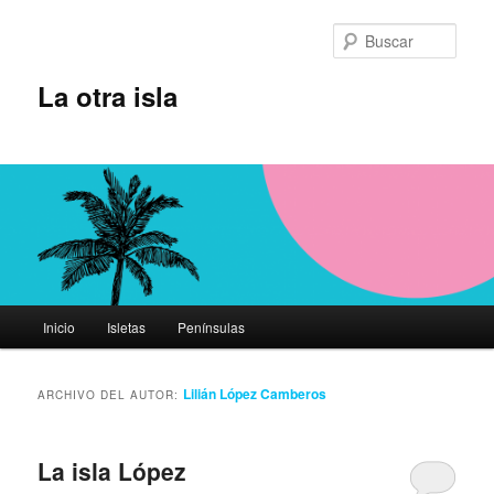
Ir
Ir
al
al
Busc
contenido
contenido
principal
secundario
La otra isla
Menú
Inicio
Isletas
Penínsulas
principal
Lilián López Camberos
ARCHIVO DEL AUTOR:
La isla López