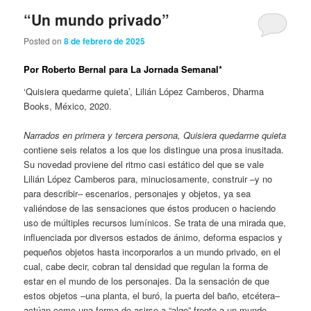
“Un mundo privado”
Posted on
8 de febrero de 2025
Por Roberto Bernal para La Jornada Semanal*
‘Quisiera quedarme quieta’, Lilián López Camberos, Dharma
Books, México, 2020.
Narrados en primera y tercera persona, Quisiera quedarme quieta
contiene seis relatos a los que los distingue una prosa inusitada.
Su novedad proviene del ritmo casi estático del que se vale
Lilián López Camberos para, minuciosamente, construir ‒y no
para describir‒ escenarios, personajes y objetos, ya sea
valiéndose de las sensaciones que éstos producen o haciendo
uso de múltiples recursos lumínicos. Se trata de una mirada que,
influenciada por diversos estados de ánimo, deforma espacios y
pequeños objetos hasta incorporarlos a un mundo privado, en el
cual, cabe decir, cobran tal densidad que regulan la forma de
estar en el mundo de los personajes. Da la sensación de que
estos objetos ‒una planta, el buró, la puerta del baño, etcétera‒
actúan como una forma de asirse a “algo” frente a un mundo