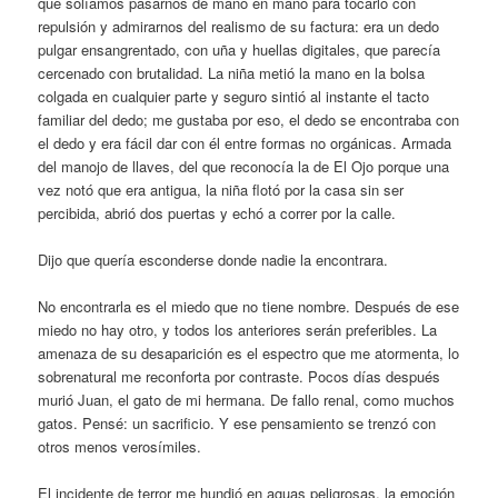
que solíamos pasarnos de mano en mano para tocarlo con
repulsión y admirarnos del realismo de su factura: era un dedo
pulgar ensangrentado, con uña y huellas digitales, que parecía
cercenado con brutalidad. La niña metió la mano en la bolsa
colgada en cualquier parte y seguro sintió al instante el tacto
familiar del dedo; me gustaba por eso, el dedo se encontraba con
el dedo y era fácil dar con él entre formas no orgánicas. Armada
del manojo de llaves, del que reconocía la de El Ojo porque una
vez notó que era antigua, la niña flotó por la casa sin ser
percibida, abrió dos puertas y echó a correr por la calle.
Dijo que quería esconderse donde nadie la encontrara.
No encontrarla es el miedo que no tiene nombre. Después de ese
miedo no hay otro, y todos los anteriores serán preferibles. La
amenaza de su desaparición es el espectro que me atormenta, lo
sobrenatural me reconforta por contraste. Pocos días después
murió Juan, el gato de mi hermana. De fallo renal, como muchos
gatos. Pensé: un sacrificio. Y ese pensamiento se trenzó con
otros menos verosímiles.
El incidente de terror me hundió en aguas peligrosas, la emoción