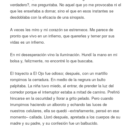
verdadero?, me preguntaba. No aquel que yo me provocaba ni el
que les enseñaba a domar, sino el que en esos instantes se
desdoblaba con la eficacia de una sinopsis.
A veces les miro y mi corazón se estremece. Me parece de
pronto que vivo en un infierno, que quererles y temer por sus
vidas es un infierno.
En mi desesperación vino la iluminación. Hundí la mano en mi
bolsa y, felizmente, no encontré lo que buscaba.
El trayecto a El Ojo fue odioso; después, con un martillo
rompimos la cerradura. En medio de la negrura un bulto
palpitaba. La niña tuvo miedo, al entrar, de prender la luz del
corredor porque el interruptor estaba a mitad de camino. Prefirió
hincarse en la oscuridad y llorar a grito pelado. Pero cuando
irrumpimos haciendo un alboroto y echando las luces de
nuestros celulares, ella se quedó –extrañamente, pensé en ese
momento– callada. Lloró después, apretada a los cuerpos de su
madre y su padre, y su confesión fue un balbucido.