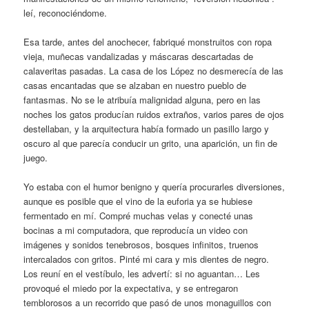
leí, reconociéndome.
Esa tarde, antes del anochecer, fabriqué monstruitos con ropa
vieja, muñecas vandalizadas y máscaras descartadas de
calaveritas pasadas. La casa de los López no desmerecía de las
casas encantadas que se alzaban en nuestro pueblo de
fantasmas. No se le atribuía malignidad alguna, pero en las
noches los gatos producían ruidos extraños, varios pares de ojos
destellaban, y la arquitectura había formado un pasillo largo y
oscuro al que parecía conducir un grito, una aparición, un fin de
juego.
Yo estaba con el humor benigno y quería procurarles diversiones,
aunque es posible que el vino de la euforia ya se hubiese
fermentado en mí. Compré muchas velas y conecté unas
bocinas a mi computadora, que reproducía un video con
imágenes y sonidos tenebrosos, bosques infinitos, truenos
intercalados con gritos. Pinté mi cara y mis dientes de negro.
Los reuní en el vestíbulo, les advertí: si no aguantan… Les
provoqué el miedo por la expectativa, y se entregaron
temblorosos a un recorrido que pasó de unos monaguillos con