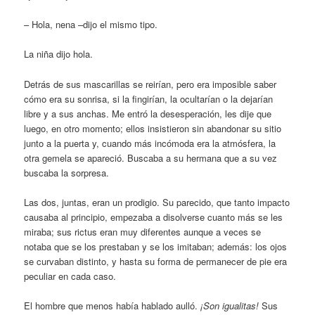
– Hola, nena –dijo el mismo tipo.
La niña dijo hola.
Detrás de sus mascarillas se reirían, pero era imposible saber
cómo era su sonrisa, si la fingirían, la ocultarían o la dejarían
libre y a sus anchas. Me entró la desesperación, les dije que
luego, en otro momento; ellos insistieron sin abandonar su sitio
junto a la puerta y, cuando más incómoda era la atmósfera, la
otra gemela se apareció. Buscaba a su hermana que a su vez
buscaba la sorpresa.
Las dos, juntas, eran un prodigio. Su parecido, que tanto impacto
causaba al principio, empezaba a disolverse cuanto más se les
miraba; sus rictus eran muy diferentes aunque a veces se
notaba que se los prestaban y se los imitaban; además: los ojos
se curvaban distinto, y hasta su forma de permanecer de pie era
peculiar en cada caso.
El hombre que menos había hablado aulló.
¡Son igualitas!
Sus