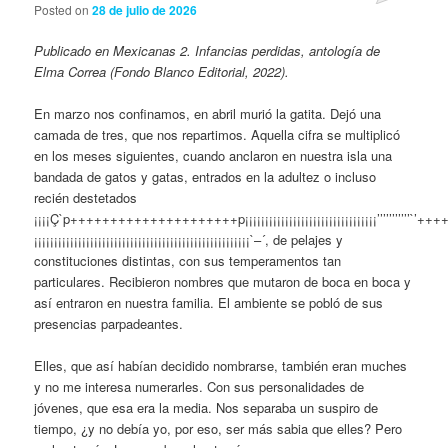
Posted on
28 de julio de 2026
Publicado en Mexicanas 2. Infancias perdidas, antología de
Elma Correa (Fondo Blanco Editorial, 2022).
En marzo nos confinamos, en abril murió la gatita. Dejó una
camada de tres, que nos repartimos. Aquella cifra se multiplicó
en los meses siguientes, cuando anclaron en nuestra isla una
bandada de gatos y gatas, entrados en la adultez o incluso
recién destetados
¡¡¡¡Ç`p+++++++++++++++++++++p¡¡¡¡¡¡¡¡¡¡¡¡¡¡¡¡¡¡¡¡¡¡¡¡¡¡¡¡¡¡¡¡¡’’’
¡¡¡¡¡¡¡¡¡¡¡¡¡¡¡¡¡¡¡¡¡¡¡¡¡¡¡¡¡¡¡¡¡¡¡¡¡¡¡¡¡¡¡¡¡¡¡¡¡¡¡¡¡¡`–´, de pelajes y
constituciones distintas, con sus temperamentos tan
particulares. Recibieron nombres que mutaron de boca en boca y
así entraron en nuestra familia. El ambiente se pobló de sus
presencias parpadeantes.
Elles, que así habían decidido nombrarse, también eran muches
y no me interesa numerarles. Con sus personalidades de
jóvenes, que esa era la media. Nos separaba un suspiro de
tiempo, ¿y no debía yo, por eso, ser más sabia que elles? Pero