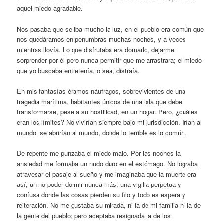
aquel miedo agradable.
Nos pasaba que se iba mucho la luz, en el pueblo era común que
nos quedáramos en penumbras muchas noches, y a veces
mientras llovía. Lo que disfrutaba era domarlo, dejarme
sorprender por él pero nunca permitir que me arrastrara; el miedo
que yo buscaba entretenía, o sea, distraía.
En mis fantasías éramos náufragos, sobrevivientes de una
tragedia marítima, habitantes únicos de una isla que debe
transformarse, pese a su hostilidad, en un hogar. Pero, ¿cuáles
eran los límites? No vivirían siempre bajo mi jurisdicción. Irían al
mundo, se abrirían al mundo, donde lo terrible es lo común.
De repente me punzaba el miedo malo. Por las noches la
ansiedad me formaba un nudo duro en el estómago. No lograba
atravesar el pasaje al sueño y me imaginaba que la muerte era
así, un no poder dormir nunca más, una vigilia perpetua y
confusa donde las cosas pierden su filo y todo es espera y
reiteración. No me gustaba su mirada, ni la de mi familia ni la de
la gente del pueblo; pero aceptaba resignada la de los