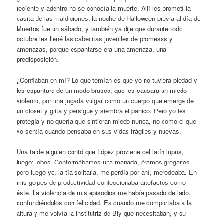
reciente y adentro no se conocía la muerte. Allí les prometí la
casita de las maldiciones, la noche de Halloween previa al día de
Muertos fue un sábado, y también ya dije que durante todo
octubre les llené las cabecitas juveniles de promesas y
amenazas, porque espantarse era una amenaza, una
predisposición.
¿Confiaban en mí? Lo que temían es que yo no tuviera piedad y
les espantara de un modo brusco, que les causara un miedo
violento, por una jugada vulgar como un cuerpo que emerge de
un clóset y grita y persigue y siembra el pánico. Pero yo les
protegía y no quería que sintieran miedo nunca, no como el que
yo sentía cuando pensaba en sus vidas frágiles y nuevas.
Una tarde alguien contó que López proviene del latín lupus,
luego: lobos. Conformábamos una manada, éramos gregarios
pero luego yo, la tía solitaria, me perdía por ahí, merodeaba. En
mis golpes de productividad confeccionaba artefactos como
éste. La violencia de mis episodios me había pasado de lado,
confundiéndolos con felicidad. Es cuando me comportaba a la
altura y me volvía la institutriz de Bly que necesitaban, y su