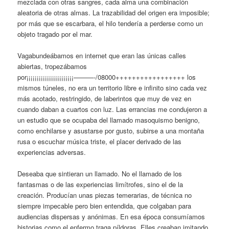
mezclada con otras sangres, cada alma una combinación
aleatoria de otras almas. La trazabilidad del origen era imposible;
por más que se escarbara, el hilo tendería a perderse como un
objeto tragado por el mar.
Vagabundeábamos en internet que eran las únicas calles
abiertas, tropezábamos
por¡¡¡¡¡¡¡¡¡¡¡¡¡¡¡¡¡¡¡¡¡¡¡———-/08000+++++++++++++++++ los
mismos túneles, no era un territorio libre e infinito sino cada vez
más acotado, restringido, de laberintos que muy de vez en
cuando daban a cuartos con luz. Las errancias me condujeron a
un estudio que se ocupaba del llamado masoquismo benigno,
como enchilarse y asustarse por gusto, subirse a una montaña
rusa o escuchar música triste, el placer derivado de las
experiencias adversas.
Deseaba que sintieran un llamado. No el llamado de los
fantasmas o de las experiencias limítrofes, sino el de la
creación. Producían unas piezas temerarias, de técnica no
siempre impecable pero bien entendida, que colgaban para
audiencias dispersas y anónimas. En esa época consumíamos
historias como el enfermo traga píldoras. Elles creaban imitando