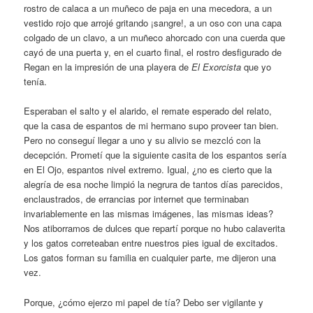
rostro de calaca a un muñeco de paja en una mecedora, a un
vestido rojo que arrojé gritando ¡sangre!, a un oso con una capa
colgado de un clavo, a un muñeco ahorcado con una cuerda que
cayó de una puerta y, en el cuarto final, el rostro desfigurado de
Regan en la impresión de una playera de
El Exorcista
que yo
tenía.
Esperaban el salto y el alarido, el remate esperado del relato,
que la casa de espantos de mi hermano supo proveer tan bien.
Pero no conseguí llegar a uno y su alivio se mezcló con la
decepción. Prometí que la siguiente casita de los espantos sería
en El Ojo, espantos nivel extremo. Igual, ¿no es cierto que la
alegría de esa noche limpió la negrura de tantos días parecidos,
enclaustrados, de errancias por internet que terminaban
invariablemente en las mismas imágenes, las mismas ideas?
Nos atiborramos de dulces que repartí porque no hubo calaverita
y los gatos correteaban entre nuestros pies igual de excitados.
Los gatos forman su familia en cualquier parte, me dijeron una
vez.
Porque, ¿cómo ejerzo mi papel de tía? Debo ser vigilante y