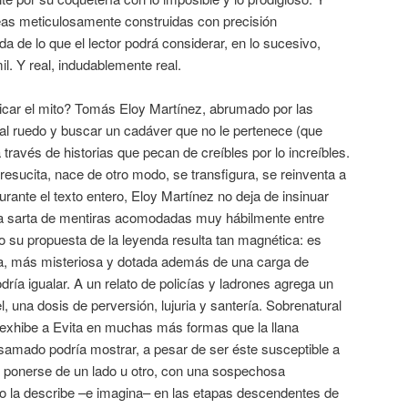
íneas meticulosamente construidas con precisión
tida de lo que el lector podrá considerar, en lo sucesivo,
il. Y real, indudablemente real.
car el mito? Tomás Eloy Martínez, abrumado por las
 al ruedo y buscar un cadáver que no le pertenece (que
través de historias que pecan de creíbles por lo increíbles.
 resucita, nace de otro modo, se transfigura, se reinventa a
rante el texto entero, Eloy Martínez no deja de insinuar
a sarta de mentiras acomodadas muy hábilmente entre
 su propuesta de la leyenda resulta tan magnética: es
, más misteriosa y dotada además de una carga de
ría igualar. A un relato de policías y ladrones agrega un
el, una dosis de perversión, lujuria y santería. Sobrenatural
exhibe a Evita en muchas más formas que la llana
amado podría mostrar, a pesar de ser éste susceptible a
in ponerse de un lado u otro, con una sospechosa
tino la describe –e imagina– en las etapas descendentes de