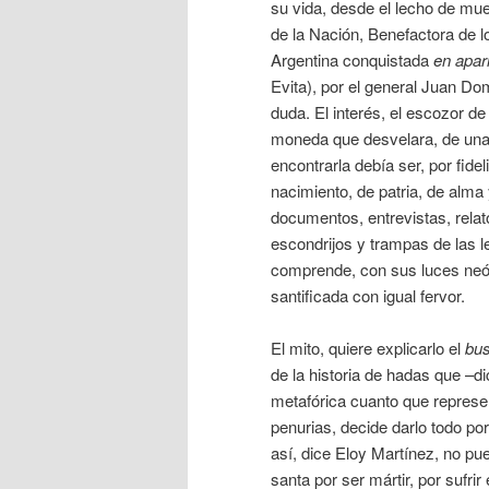
su vida, desde el lecho de muer
de la Nación, Benefactora de l
Argentina conquistada
en apar
Evita), por el general Juan D
duda. El interés, el escozor d
moneda que desvelara, de una 
encontrarla debía ser, por fidel
nacimiento, de patria, de alma
documentos, entrevistas, relat
escondrijos y trampas de las le
comprende, con sus luces neón
santificada con igual fervor.
El mito, quiere explicarlo el
bu
de la historia de hadas que –di
metafórica cuanto que represe
penurias, decide darlo todo po
así, dice Eloy Martínez, no pu
santa por ser mártir, por sufrir 