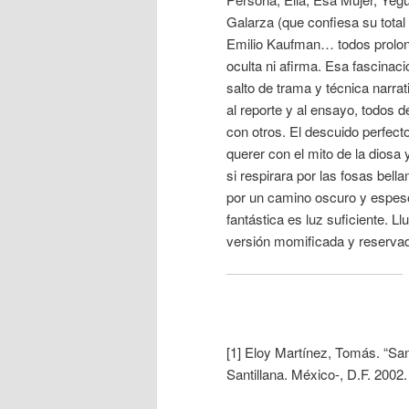
Galarza (que confiesa su total
Emilio Kaufman… todos prolon
oculta ni afirma. Esa fascinac
salto de trama y técnica narrat
al reporte y al ensayo, todos
con otros. El descuido perfect
querer con el mito de la diosa
si respirara por las fosas bel
por un camino oscuro y espeso
fantástica es luz suficiente. L
versión momificada y reservada
[1] Eloy Martínez, Tomás. “San
Santillana. México-, D.F. 2002.