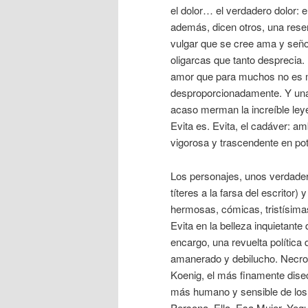
el dolor… el verdadero dolor: el
además, dicen otros, una resen
vulgar que se cree ama y seño
oligarcas que tanto desprecia
amor que para muchos no es má
desproporcionadamente. Y una 
acaso merman la increíble leye
Evita es. Evita, el cadáver: a
vigorosa y trascendente en po
Los personajes, unos verdader
títeres a la farsa del escritor)
hermosas, cómicas, tristísima
Evita en la belleza inquietante
encargo, una revuelta política 
amanerado y debilucho. Necrof
Koenig, el más finamente disec
más humano y sensible de los
Persona, Ella, Esa Mujer, Yeg