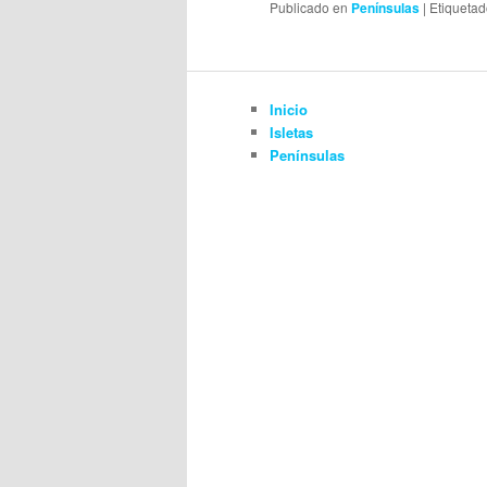
Publicado en
Penínsulas
|
Etiqueta
Inicio
Isletas
Penínsulas