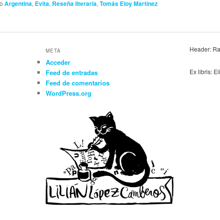
do
Argentina
,
Evita
,
Reseña literaria
,
Tomás Eloy Martínez
Header: Ra
META
Acceder
Ex libris: E
Feed de entradas
Feed de comentarios
WordPress.org