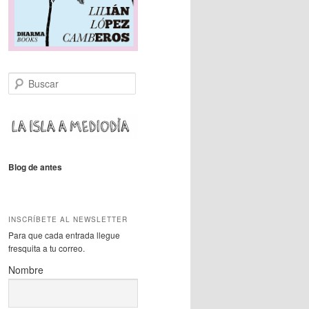
B
u
s
c
a
r
Blog de antes
INSCRÍBETE AL NEWSLETTER
Para que cada entrada llegue
fresquita a tu correo.
Nombre