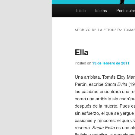
Menú
Inicio
Isletas
Península
principal
ARCHIVO DE LA ETIQUETA:
TOMÁS
Ella
Posted on
13 de febrero de 2011
Una arribista. Tomás Eloy Mart
Perón, escribe
Santa Evita
(19
las palabras encontrará una rev
como una arribista sin escrúp
después de la muerte. Pues es 
sin esfuerzo, el que se yergue
pasiones y rencores: el que
vi
reserva.
Santa Evita
es una ale
ficticia y mentira, la emociona