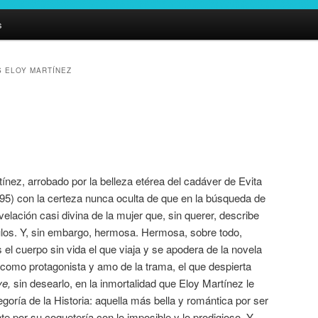
s
 ELOY MARTÍNEZ
ínez, arrobado por la belleza etérea del cadáver de Evita
95) con la certeza nunca oculta de que en la búsqueda de
elación casi divina de la mujer que, sin querer, describe
ulos. Y, sin embargo, hermosa. Hermosa, sobre todo,
el cuerpo sin vida el que viaja y se apodera de la novela
 como protagonista y amo de la trama, el que despierta
ve,
sin desearlo, en la inmortalidad que Eloy Martínez le
goría de la Historia: aquella más bella y romántica por ser
nte por su coquetería con lo imposible y lo prodigioso. Y