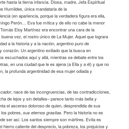
te hasta la tierna infancia. Diosa, madre, Jefa Espiritual
os Humildes, única mandataria de la
iencia
(en apariencia, porque la verdadera figura era ella,
omingo Perón… Eva fue mítica y de ello no cabe la menor
e Tomás Eloy Martínez era encontrar una cara de la
buena vez, el rostro único de La Mujer. Aquel que lograra
idad a la historia y a la nación, argentino puro de
 y corazón. Un argentino exiliado que la busca en
os escuchados aquí y allá, mientras se debate entre los
tras, en una ciudad que le es ajena (a Ella y a él) y que no
, la profunda argentinidad de esa mujer odiada y
scador
, nace de las incongruencias, de las contradicciones,
cha de lejos y sin detalles– parece tanto más bella y
nta el ascenso doloroso de quien, desprendida de sus
r los pobres,
sus eternos grasitas.
Pero la historia no es
ede ser así. Los santos siempre son mártires. Evita es
el hierro caliente del desprecio, la pobreza, los prejuicios y