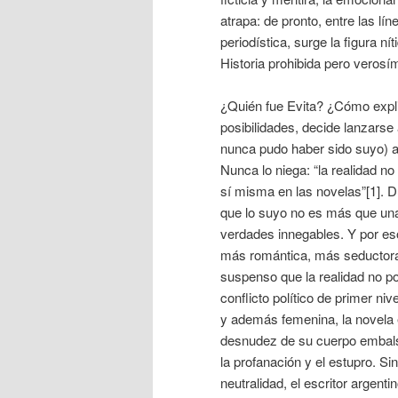
atrapa: de pronto, entre las l
periodística, surge la figura ní
Historia prohibida pero verosím
¿Quién fue Evita? ¿Cómo expli
posibilidades, decide lanzarse
nunca pudo haber sido suyo) a 
Nunca lo niega: “la realidad no
sí misma en las novelas”[1]. Du
que lo suyo no es más que un
verdades innegables. Y por eso
más romántica, más seductora
suspenso que la realidad no pod
conflicto político de primer niv
y además femenina, la novela 
desnudez de su cuerpo embals
la profanación y el estupro. S
neutralidad, el escritor argen