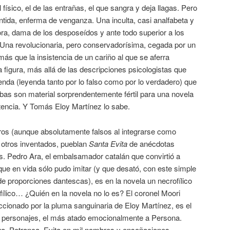
 físico, el de las entrañas, el que sangra y deja llagas. Pero
tida, enferma de venganza. Una inculta, casi analfabeta y
ra, dama de los desposeídos y ante todo superior a los
. Una revolucionaria, pero conservadorísima, cegada por un
s que la insistencia de un cariño al que se aferra
figura, más allá de las descripciones psicologistas que
nda (leyenda tanto por lo falso como por lo verdadero) que
mbas son material sorprendentemente fértil para una novela
tencia. Y Tomás Eloy Martínez lo sabe.
os (aunque absolutamente falsos al integrarse como
 y otros inventados, pueblan
Santa Evita
de anécdotas
s. Pedro Ara, el embalsamador catalán que convirtió a
 que en vida sólo pudo imitar (y que desató, con este simple
de proporciones dantescas), es en la novela un necrofílico
ílico… ¿Quién en la novela no lo es? El coronel Moori
cionado por la pluma sanguinaria de Eloy Martínez, es el
 personajes, el más atado emocionalmente a Persona.
ua, Potranca, Evita en mil nombres y ensoñaciones.