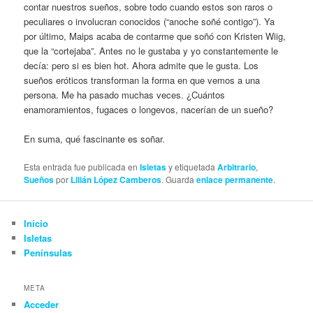
contar nuestros sueños, sobre todo cuando estos son raros o
peculiares o involucran conocidos (“anoche soñé contigo”). Ya
por último, Maips acaba de contarme que soñó con Kristen Wiig,
que la “cortejaba”. Antes no le gustaba y yo constantemente le
decía: pero si es bien hot. Ahora admite que le gusta. Los
sueños eróticos transforman la forma en que vemos a una
persona. Me ha pasado muchas veces. ¿Cuántos
enamoramientos, fugaces o longevos, nacerían de un sueño?
En suma, qué fascinante es soñar.
Esta entrada fue publicada en
Isletas
y etiquetada
Arbitrario
,
Sueños
por
Lilián López Camberos
. Guarda
enlace permanente
.
Inicio
Isletas
Penínsulas
META
Acceder