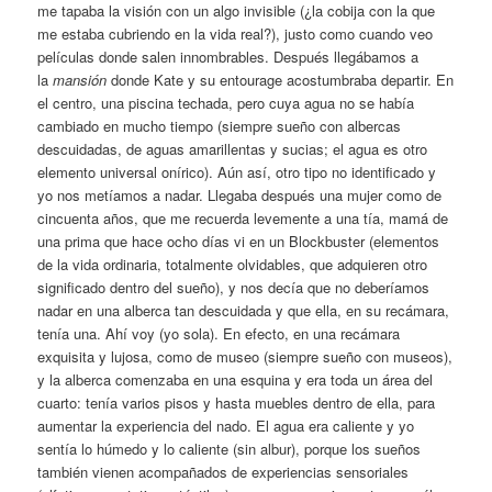
me tapaba la visión con un algo invisible (¿la cobija con la que
me estaba cubriendo en la vida real?), justo como cuando veo
películas donde salen innombrables. Después llegábamos a
la
mansión
donde Kate y su entourage acostumbraba departir. En
el centro, una piscina techada, pero cuya agua no se había
cambiado en mucho tiempo (siempre sueño con albercas
descuidadas, de aguas amarillentas y sucias; el agua es otro
elemento universal onírico). Aún así, otro tipo no identificado y
yo nos metíamos a nadar. Llegaba después una mujer como de
cincuenta años, que me recuerda levemente a una tía, mamá de
una prima que hace ocho días vi en un Blockbuster (elementos
de la vida ordinaria, totalmente olvidables, que adquieren otro
significado dentro del sueño), y nos decía que no deberíamos
nadar en una alberca tan descuidada y que ella, en su recámara,
tenía una. Ahí voy (yo sola). En efecto, en una recámara
exquisita y lujosa, como de museo (siempre sueño con museos),
y la alberca comenzaba en una esquina y era toda un área del
cuarto: tenía varios pisos y hasta muebles dentro de ella, para
aumentar la experiencia del nado. El agua era caliente y yo
sentía lo húmedo y lo caliente (sin albur), porque los sueños
también vienen acompañados de experiencias sensoriales