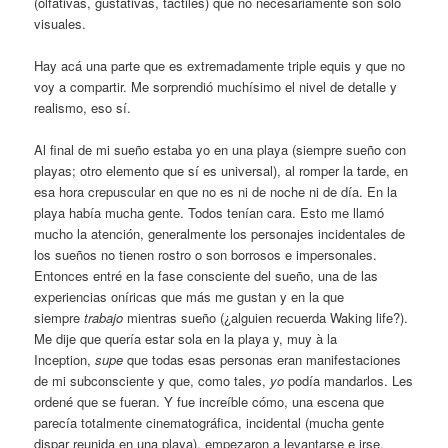
(olfativas, gustativas, táctiles) que no necesariamente son sólo
visuales.
Hay acá una parte que es extremadamente triple equis y que no
voy a compartir. Me sorprendió muchísimo el nivel de detalle y
realismo, eso sí.
Al final de mi sueño estaba yo en una playa (siempre sueño con
playas; otro elemento que sí es universal), al romper la tarde, en
esa hora crepuscular en que no es ni de noche ni de día. En la
playa había mucha gente. Todos tenían cara. Esto me llamó
mucho la atención, generalmente los personajes incidentales de
los sueños no tienen rostro o son borrosos e impersonales.
Entonces entré en la fase consciente del sueño, una de las
experiencias oníricas que más me gustan y en la que
siempre
trabajo
mientras sueño (¿alguien recuerda Waking life?).
Me dije que quería estar sola en la playa y, muy à la
Inception,
supe
que todas esas personas eran manifestaciones
de mi subconsciente y que, como tales,
yo
podía mandarlos. Les
ordené que se fueran. Y fue increíble cómo, una escena que
parecía totalmente cinematográfica, incidental (mucha gente
dispar reunida en una playa), empezaron a levantarse e irse.