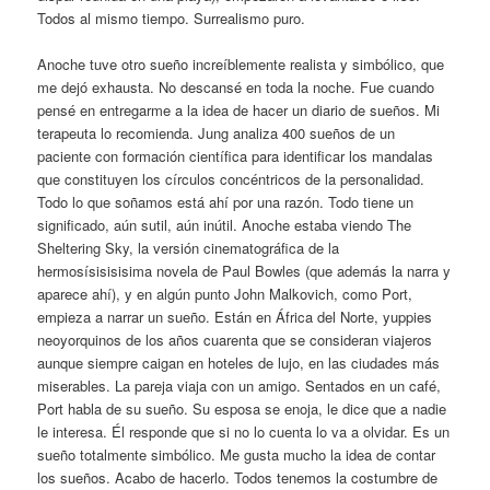
Todos al mismo tiempo. Surrealismo puro.
Anoche tuve otro sueño increíblemente realista y simbólico, que
me dejó exhausta. No descansé en toda la noche. Fue cuando
pensé en entregarme a la idea de hacer un diario de sueños. Mi
terapeuta lo recomienda. Jung analiza 400 sueños de un
paciente con formación científica para identificar los mandalas
que constituyen los círculos concéntricos de la personalidad.
Todo lo que soñamos está ahí por una razón. Todo tiene un
significado, aún sutil, aún inútil. Anoche estaba viendo The
Sheltering Sky, la versión cinematográfica de la
hermosísisisisima novela de Paul Bowles (que además la narra y
aparece ahí), y en algún punto John Malkovich, como Port,
empieza a narrar un sueño. Están en África del Norte, yuppies
neoyorquinos de los años cuarenta que se consideran viajeros
aunque siempre caigan en hoteles de lujo, en las ciudades más
miserables. La pareja viaja con un amigo. Sentados en un café,
Port habla de su sueño. Su esposa se enoja, le dice que a nadie
le interesa. Él responde que si no lo cuenta lo va a olvidar. Es un
sueño totalmente simbólico. Me gusta mucho la idea de contar
los sueños. Acabo de hacerlo. Todos tenemos la costumbre de