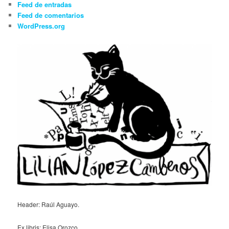
Feed de entradas
Feed de comentarios
WordPress.org
Header: Raúl Aguayo.
Ex libris: Elisa Orozco.