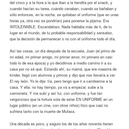
del cinco y a la hora a la que iban a la tiendita por el snack, y
cuando hacían su tarea, cuando cenaban, cuando se bañaban y
sólo entonces, en la noche, se quitaban el uniforme (que en unas
horas ya, otra vez se pondrían) para ponerse la pijama. Era
INTOLERABLE. Escandaloso. Nada hablaba más de ti, de tu
lugar en el mundo, de tu probable responsabilidad y sensatez,
que la decisión de permanecer o no con el uniforme todo el día.
Así las cosas, un día después de la escuela, Juan (el primo de
mi edad, mi primer amigo, mi primer amor, mi primero en casi
todo lo de esa época) y yo decidimos a medio camino ir a su
casa por no sé qué. Estando ahí, su mamá, que era maestra de
kinder, llegó con alumnos y primos y dijo que nos llevaría a ver
El rey león. Yo le dije: tía, pero tengo que ir a cambiarme a la
casa. Y ella: no hay tiempo, ya va a empezar, sube a la
camioneta. Y me subí y así fui, con uniforme, y fue tan
vergonzoso que la tortura sola de estar EN UNIFORME en un
lugar público (en un cine, con otros niños) hizo que casi no
sufriera tanto con la muerte de Mufasa.
Una década es poco, y seguro los de los años noventa tienen