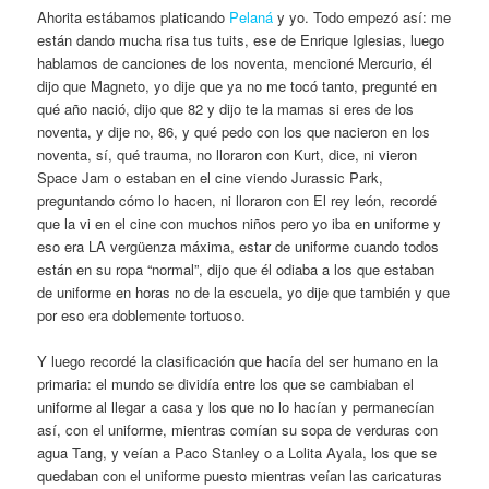
Ahorita estábamos platicando
Pelaná
y yo. Todo empezó así: me
están dando mucha risa tus tuits, ese de Enrique Iglesias, luego
hablamos de canciones de los noventa, mencioné Mercurio, él
dijo que Magneto, yo dije que ya no me tocó tanto, pregunté en
qué año nació, dijo que 82 y dijo te la mamas si eres de los
noventa, y dije no, 86, y qué pedo con los que nacieron en los
noventa, sí, qué trauma, no lloraron con Kurt, dice, ni vieron
Space Jam o estaban en el cine viendo Jurassic Park,
preguntando cómo lo hacen, ni lloraron con El rey león, recordé
que la vi en el cine con muchos niños pero yo iba en uniforme y
eso era LA vergüenza máxima, estar de uniforme cuando todos
están en su ropa “normal”, dijo que él odiaba a los que estaban
de uniforme en horas no de la escuela, yo dije que también y que
por eso era doblemente tortuoso.
Y luego recordé la clasificación que hacía del ser humano en la
primaria: el mundo se dividía entre los que se cambiaban el
uniforme al llegar a casa y los que no lo hacían y permanecían
así, con el uniforme, mientras comían su sopa de verduras con
agua Tang, y veían a Paco Stanley o a Lolita Ayala, los que se
quedaban con el uniforme puesto mientras veían las caricaturas