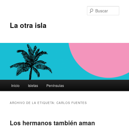
Ir
Ir
al
al
Busc
contenido
contenido
principal
secundario
La otra isla
Menú
Inicio
Isletas
Penínsulas
principal
ARCHIVO DE LA ETIQUETA:
CARLOS FUENTES
Los hermanos también aman