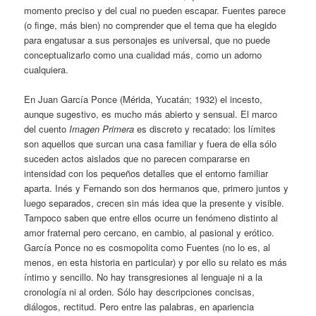
momento preciso y del cual no pueden escapar. Fuentes parece
(o finge, más bien) no comprender que el tema que ha elegido
para engatusar a sus personajes es universal, que no puede
conceptualizarlo como una cualidad más, como un adorno
cualquiera.
En Juan García Ponce (Mérida, Yucatán; 1932) el incesto,
aunque sugestivo, es mucho más abierto y sensual. El marco
del cuento
Imagen Primera
es discreto y recatado: los límites
son aquellos que surcan una casa familiar y fuera de ella sólo
suceden actos aislados que no parecen compararse en
intensidad con los pequeños detalles que el entorno familiar
aparta. Inés y Fernando son dos hermanos que, primero juntos y
luego separados, crecen sin más idea que la presente y visible.
Tampoco saben que entre ellos ocurre un fenómeno distinto al
amor fraternal pero cercano, en cambio, al pasional y erótico.
García Ponce no es cosmopolita como Fuentes (no lo es, al
menos, en esta historia en particular) y por ello su relato es más
íntimo y sencillo. No hay transgresiones al lenguaje ni a la
cronología ni al orden. Sólo hay descripciones concisas,
diálogos, rectitud. Pero entre las palabras, en apariencia