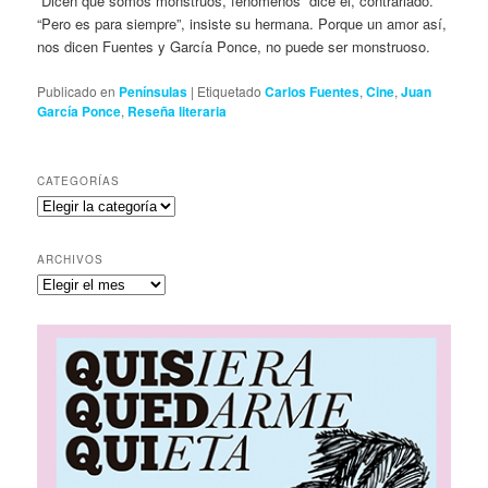
“Dicen que somos monstruos, fenómenos” dice él, contrariado.
“Pero es para siempre”, insiste su hermana. Porque un amor así,
nos dicen Fuentes y García Ponce, no puede ser monstruoso.
Publicado en
Penínsulas
|
Etiquetado
Carlos Fuentes
,
Cine
,
Juan
García Ponce
,
Reseña literaria
CATEGORÍAS
Categorías
ARCHIVOS
Archivos