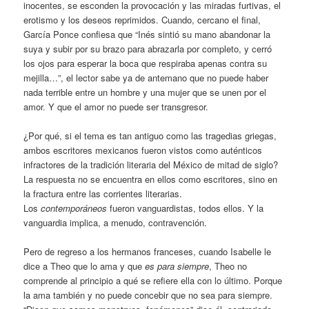
inocentes, se esconden la provocación y las miradas furtivas, el
erotismo y los deseos reprimidos. Cuando, cercano el final,
García Ponce confiesa que “Inés sintió su mano abandonar la
suya y subir por su brazo para abrazarla por completo, y cerró
los ojos para esperar la boca que respiraba apenas contra su
mejilla…”, el lector sabe ya de antemano que no puede haber
nada terrible entre un hombre y una mujer que se unen por el
amor. Y que el amor no puede ser transgresor.
¿Por qué, si el tema es tan antiguo como las tragedias griegas,
ambos escritores mexicanos fueron vistos como auténticos
infractores de la tradición literaria del México de mitad de siglo?
La respuesta no se encuentra en ellos como escritores, sino en
la fractura entre las corrientes literarias.
Los
contemporáneos
fueron vanguardistas, todos ellos. Y la
vanguardia implica, a menudo, contravención.
Pero de regreso a los hermanos franceses, cuando Isabelle le
dice a Theo que lo ama y que
es para siempre
, Theo no
comprende al principio a qué se refiere ella con lo último. Porque
la ama también y no puede concebir que no sea para siempre.