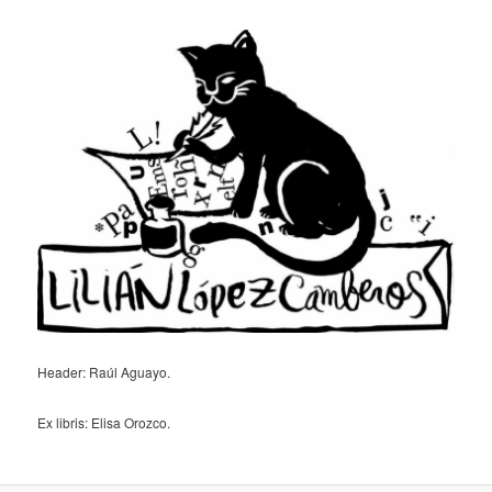
Header: Raúl Aguayo.
Ex libris: Elisa Orozco.