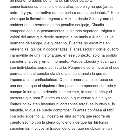
de noche, tomados de la mano, sin decir palabra,
comunicándonos en silencio esa cifra, ese enigma que jamás,
entre tú y yo, fue motivo de una burla o de una pedantería”. En el
viaje que la llevará de regreso a México desde Suiza y con el
cadáver de su hermano como peculiar equipaje, Claudia
compone con sus pensamientos la historia separada, trágica y
volátil del amor que desde siempre la ha unido a Juan Luis –el
hermano de sangre, piel y destino. Fuentes no escatima en
referencias, guiños y coordenadas. Planea seducir con el cuadro
inamovible de una historia que, en ese contexto, sólo ha podido
suceder una vez y en un momento. Porque Claudia y Juan Luis
son individuales como su historia. Porque no es el incesto el que
permea en la circunstancia sino la circunstancia la que se
impone a esta particularidad. Que su amor sea incestuoso es
una certeza que ni siquiera ellos pueden comprender del todo y
aunque la intuyen, lo demás (el ambiente, la vida, el año y el
presente que para Fuentes es todo lo que existe y sin cuyos
límites no existen historias ni corazones rotos) es lo visible, lo
tangible, lo que se puede comprobar. Fuentes confiesa el tabú
con sólo sugerirlo. El incesto es una sombra que recorre un
cuento escrito con la plena conciencia de que las historias
suceden sin motivos ni trascendencias, que se ubican en un