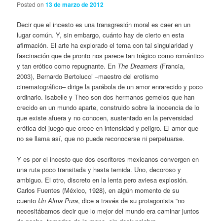
Posted on
13 de marzo de 2012
Decir que el incesto es una transgresión moral es caer en un
lugar común. Y, sin embargo, cuánto hay de cierto en esta
afirmación. El arte ha explorado el tema con tal singularidad y
fascinación que de pronto nos parece tan trágico como romántico
y tan erótico como repugnante. En
The Dreamers
(Francia,
2003), Bernardo Bertolucci –maestro del erotismo
cinematográfico– dirige la parábola de un amor enrarecido y poco
ordinario. Isabelle y Theo son dos hermanos gemelos que han
crecido en un mundo aparte, construido sobre la inocencia de lo
que existe afuera y no conocen, sustentado en la perversidad
erótica del juego que crece en intensidad y peligro. El amor que
no se llama así, que no puede reconocerse ni perpetuarse.
Y es por el incesto que dos escritores mexicanos convergen en
una ruta poco transitada y hasta temida. Uno, decoroso y
ambiguo. El otro, discreto en la lenta pero aviesa explosión.
Carlos Fuentes (México, 1928), en algún momento de su
cuento
Un Alma Pura
, dice a través de su protagonista “no
necesitábamos decir que lo mejor del mundo era caminar juntos