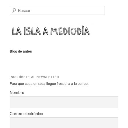
B
u
s
c
a
r
Blog de antes
INSCRÍBETE AL NEWSLETTER
Para que cada entrada llegue fresquita a tu correo.
Nombre
Correo electrónico