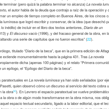
de terminar (pero quizá la palabra
terminar
no alcanza)
La novela lum
exto, el autor habla de la deuda que contrajo a raíz de la operación y 
omar un empleo de tiempo completo en Buenos Aires, de los cincos c
la luminosa que logró escribir y conservar, de la idea (que desechó p
lo inédito) de incluir en el libro dos textos anteriores,
Diario de un
013) y
El discurso vacío
(1996), y del fracaso general de la obra, en l
faltando una serie de capítulos que no fueron escritos” (
22
).
rólogo, titulado “Diario de la beca”, que en la primera edición de Alfa
e extiende monumentalmente hasta la página 431. Tras
La novela
propiamente dicha (apenas 100 páginas) y el relato “Primera comunió
 un epílogo, el “Epílogo del Diario de la beca”.
s paratextuales en
La novela luminosa
ya han sido señalados (por eje
Pasetti, quien observó cómo un discurso al servicio del texto cobra 
n la obra
). En Levrero el espacio paratextual se vuelve problemático
[4]
 a la obra o de algún modo transformarse en la obra misma, nos obli
quel espacio textual secundario, ligado a la labor editorial, que el lec