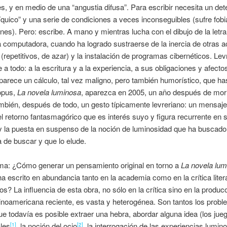
, y en medio de una “angustia difusa”. Para escribir necesita un de
quico” y una serie de condiciones a veces inconseguibles (sufre fobi
ones). Pero: escribe. A mano y mientras lucha con el dibujo de la letra
 computadora, cuando ha logrado sustraerse de la inercia de otras a
 (repetitivos, de azar) y la instalación de programas cibernéticos. Lev
e a todo: a la escritura y a la experiencia, a sus obligaciones y afecto
arece un cálculo, tal vez maligno, pero también humorístico, que ha
pus,
La novela luminosa
, aparezca en 2005, un año después de mori
mbién, después de todo, un gesto típicamente levreriano: un mensaje
el retorno fantasmagórico que es interés suyo y figura recurrente en 
, y la puesta en suspenso de la noción de luminosidad que ha buscado
 de buscar y que lo elude.
ma: ¿Cómo generar un pensamiento original en torno a
La novela lum
ha escrito en abundancia tanto en la academia como en la crítica litera
os? La influencia de esta obra, no sólo en la crítica sino en la produc
latinoamericana reciente, es vasta y heterogénea. Son tantos los prob
e todavía es posible extraer una hebra, abordar alguna idea (los jue
les
, la noción del ocio
, la interrogación de las experiencias lumin
[1]
[2]