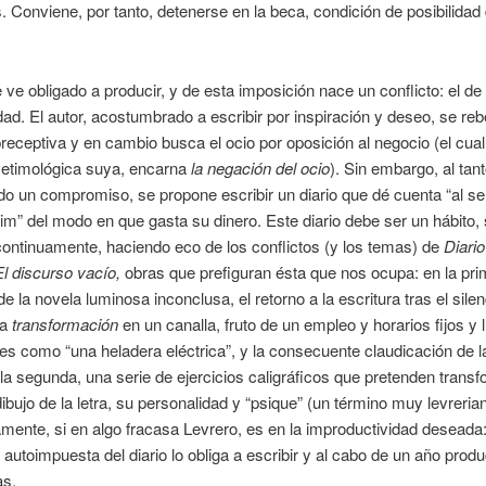
s. Conviene, por tanto, detenerse en la beca, condición de posibilidad 
 ve obligado a producir, y de esta imposición nace un conflicto: el de 
dad. El autor, acostumbrado a escribir por inspiración y deseo, se reb
preceptiva y en cambio busca el ocio por oposición al negocio (el cua
 etimológica suya, encarna
la negación del ocio
). Sin embargo, al tan
do un compromiso, se propone escribir un diario que dé cuenta “al s
” del modo en que gasta su dinero. Este diario debe ser un hábito,
ontinuamente, haciendo eco de los conflictos (y los temas) de
Diario
El discurso vacío,
obras que prefiguran ésta que nos ocupa: en la prim
e la novela luminosa inconclusa, el retorno a la escritura tras el sile
la
transformación
en un canalla, fruto de un empleo y horarios fijos y 
s como “una heladera eléctrica”, y la consecuente claudicación de l
n la segunda, una serie de ejercicios caligráficos que pretenden transf
 dibujo de la letra, su personalidad y “psique” (un término muy levreria
mente, si en algo fracasa Levrero, es en la improductividad deseada:
 autoimpuesta del diario lo obliga a escribir y al cabo de un año pro
as.