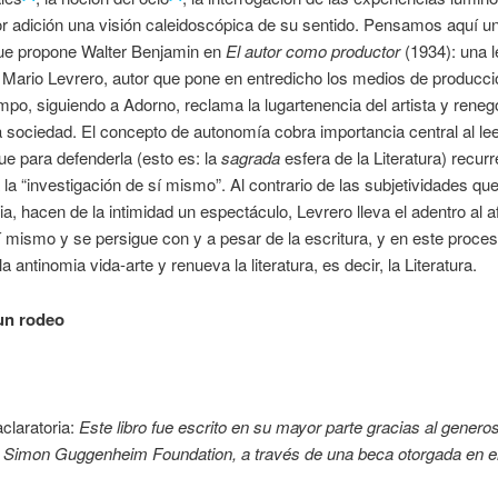
r adición una visión caleidoscópica de su sentido. Pensamos aquí un
ue propone Walter Benjamin en
El autor como productor
(1934): una l
e Mario Levrero, autor que pone en entredicho los medios de producci
po, siguiendo a Adorno, reclama la lugartenencia del artista y reneg
a sociedad. El concepto de autonomía cobra importancia central al lee
ue para defenderla (esto es: la
sagrada
esfera de la Literatura) recurre
 la “investigación de sí mismo”. Al contrario de las subjetividades qu
lia, hacen de la intimidad un espectáculo, Levrero lleva el adentro al a
í mismo y se persigue con y a pesar de la escritura, y en este proce
a antinomia vida-arte y renueva la literatura, es decir, la Literatura.
un rodeo
claratoria:
Este libro fue escrito en su mayor parte gracias al gener
n Simon Guggenheim Foundation, a través de una beca otorgada en e