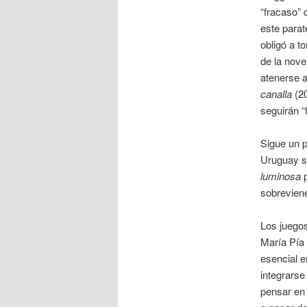
“fracaso” 
este parat
obligó a t
de la nove
atenerse a 
canalla
(2
seguirán “
Sigue un p
Uruguay s
luminosa
sobreviene
Los juego
María Pía 
esencial e
integrarse
pensar en a