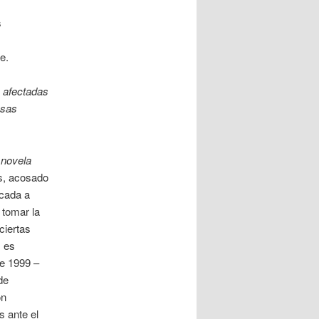
s
e.
n afectadas
esas
 novela
ás, acosado
icada a
 tomar la
ciertas
; es
de 1999 –
de
ón
 ante el