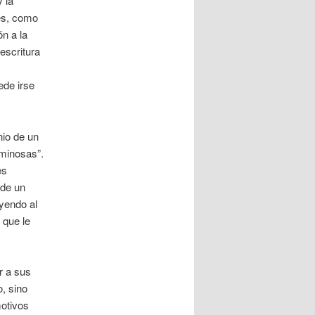
 la
les, como
n a la
escritura
ede irse
nio de un
uminosas”.
es
 de un
eyendo al
 que le
r a sus
, sino
motivos