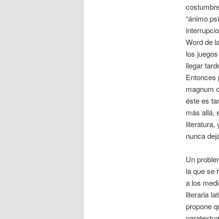
costumbres
“ánimo psí
interrupci
Word de la
los juegos
llegar tard
Entonces p
magnum o
éste es ta
más allá, 
literatura
nunca deja
Un proble
la que se 
a los medi
literaria 
propone qu
paratextua