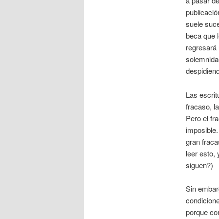
a pasar de
publicació
suele suce
beca que l
regresará 
solemnida
despidiend
Las escri
fracaso, l
Pero el fr
imposible.
gran fraca
leer esto,
siguen?)
Sin embarg
condicione
porque con