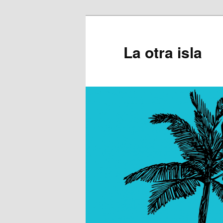
Ir
al
contenido
La otra isla
principal