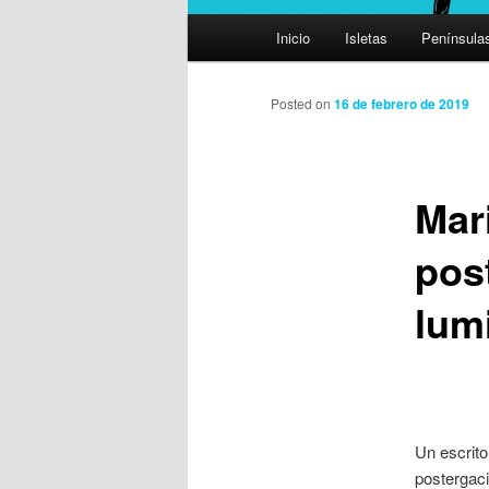
Menú
Inicio
Isletas
Península
principal
Posted on
16 de febrero de 2019
Mari
pos
lum
Un escrito
postergaci