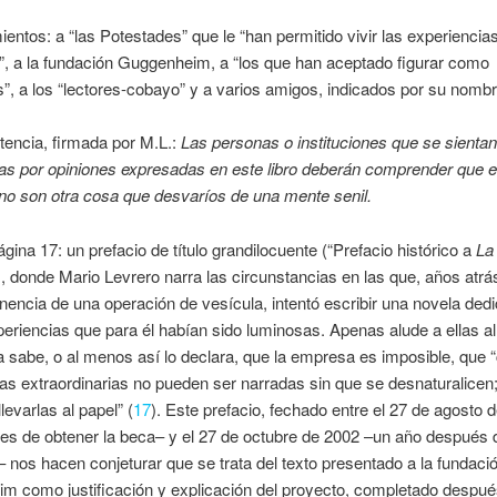
entos: a “las Potestades” que le “han permitido vivir las experiencia
, a la fundación Guggenheim, a “los que han aceptado figurar como
”, a los “lectores-cobayo” y a varios amigos, indicados por su nombr
encia, firmada por M.L.:
Las personas o instituciones que se sienta
das por opiniones expresadas en este libro deberán comprender que 
no son otra cosa que desvaríos de una mente senil.
ágina 17: un prefacio de título grandilocuente (“Prefacio histórico a
La
), donde Mario Levrero narra las circunstancias en las que, años atr
inencia de una operación de vesícula, intentó escribir una novela ded
periencias que para él habían sido luminosas. Apenas alude a ellas al
a sabe, o al menos así lo declara, que la empresa es imposible, que “
as extraordinarias no pueden ser narradas sin que se desnaturalicen
levarlas al papel” (
17
). Este prefacio, fechado entre el 27 de agosto 
es de obtener la beca– y el 27 de octubre de 2002 –un año después 
 nos hacen conjeturar que se trata del texto presentado a la fundaci
 como justificación y explicación del proyecto, completado después