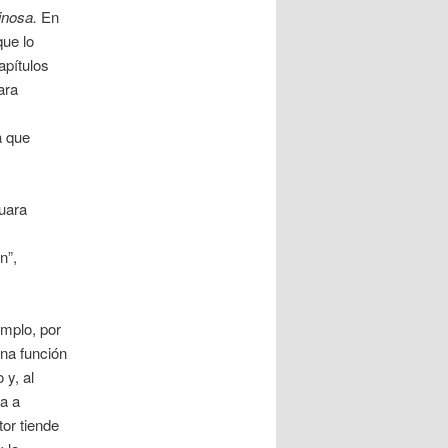
inosa.
En
que lo
apítulos
ara
a que
guara
n”,
mplo, por
una función
 y, al
ga a
tor tiende