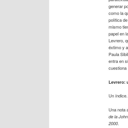
generar po
como la q
política d
mismo tiem
papel en l
Levrero, q
éxtimo y a
Paula Sibi
entra en s
cuestiona l
Levrero: 
Un índice.
Una nota a
de la Joh
2000
.