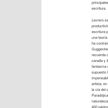
principale
escritura.
Levrero se
productivi
escritura 
una teoría
ha contraí
Guggenheim
recuerda c
canalla
y
fantasma d
supuesto 
impensable
artista; e
la vía del
Paradójica
naturaleza
400 págin