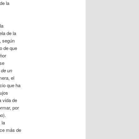
de la
la
ela de la
l, según
to de que
eñor
 se
 de un
era, el
ncio que ha
lujos
a vida de
ormar, por
no).
 la
duce más de