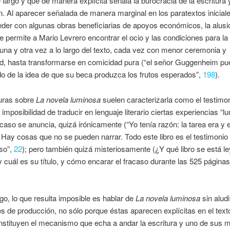
 largo y que de manera explícita señala la burocracia de la escritura y
n. Al aparecer señalada de manera marginal en los paratextos inicia
der con algunas obras beneficiarias de apoyos económicos, la alusió
e permite a Mario Levrero encontrar el ocio y las condiciones para la 
una y otra vez a lo largo del texto, cada vez con menor ceremonia y
d, hasta transformarse en comicidad pura (“el señor Guggenheim pu
o de la idea de que su beca produzca los frutos esperados”,
198
).
turas sobre
La novela luminosa
suelen caracterizarla como el testimo
a imposibilidad de traducir en lenguaje literario ciertas experiencias “l
acaso se anuncia, quizá irónicamente (“Yo tenía razón: la tarea era y 
 Hay cosas que no se pueden narrar. Todo este libro es el testimonio
so”,
22
); pero también quizá misteriosamente (¿Y qué libro se está l
 y cuál es su título, y cómo encarar el fracaso durante las 525 páginas
o, lo que resulta imposible es hablar de
La novela luminosa
sin aludi
s de producción, no sólo porque éstas aparecen explícitas en el texto
stituyen el mecanismo que echa a andar la escritura y uno de sus 