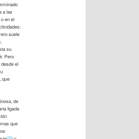
terminado
a a las
 o en el
ctividades:
rero suele
s.
sta su
r. Pero
 desde el
su
, que
inosa
, de
ria ligada
ción
lemas que
gos
osas
) y
[3]