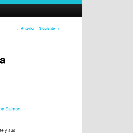
Navegación
←
Anterior
Siguiente
→
de
entradas
la
na Salmón
te y sus