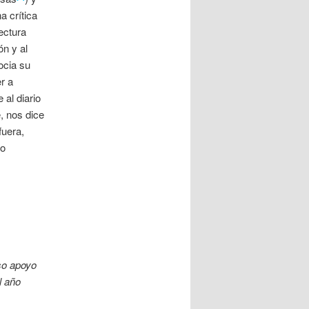
a crítica
ectura
ón y al
ocia su
r a
 al diario
e, nos dice
fuera,
so
oso apoyo
l año