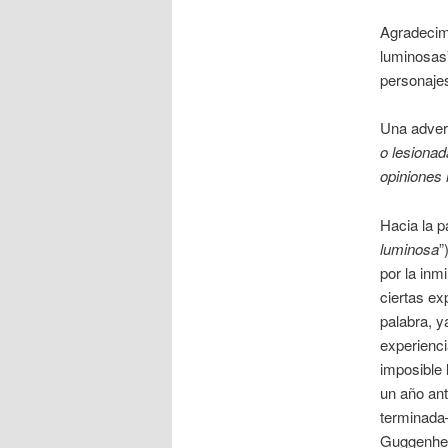
Agradecimi
luminosas”
personajes
Una advert
o lesiona
opiniones 
Hacia la p
luminosa
”
por la inm
ciertas ex
palabra, y
experienci
imposible l
un año ant
terminada–
Guggenheim