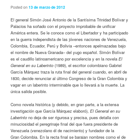
Posted on
13 de marzo de 2012
El general Simón José Antonio de la Santísima Trinidad Bolívar y
Palacios ha soñado con el proyecto improbable de unificar
América entera. Se le conoce como el Libertador y ha participado
en la guerra independista de las jóvenes naciones de Venezuela,
Colombia, Ecuador, Perú y Bolivia –entonces apelmazadas bajo
el nombre de Nueva Granada– del yugo español. Simón Bolívar
es el caudillo latinoamericano por excelencia y en la novela
El
General en su Laberinto
(1989), el escritor colombiano Gabriel
García Márquez traza la ruta final del general cuando, en abril de
1830, decide renunciar al último Congreso de la Gran Colombia y
vagar en un laberinto interminable que lo llevará a la muerte. La
única salida posible.
Como novela histórica (y debido, en gran parte, a la extensa
investigación que García Márquez elaboró),
El General en su
Laberinto
no deja de ser rigurosa y precisa, pues detalla con
minuciosidad el peregrinaje final del que fuera presidente de
Venezuela (venezolano él de nacimiento) y fundador de la
Gran Colombia. En la recta final se barajan nombres como el de