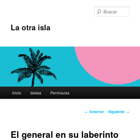
Ir
al
Busc
contenido
principal
La otra isla
Menú
Inicio
Isletas
Penínsulas
principal
Navegación
←
Anterior
Siguiente
→
de
entradas
El general en su laberinto