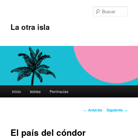
Ir
al
Busc
contenido
principal
La otra isla
Menú
Inicio
Isletas
Penínsulas
principal
Navegación
←
Anterior
Siguiente
→
de
entradas
El país del cóndor