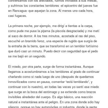
conversamos con los afectados, fuimos invitados a sus mesas,
y sufrimos los constantes temblores -el epicentro del jueves fue
en Rancagua- que aquejan la zona. Al menos uno cada hora,
casi fugaces.
La primera noche, por ejemplo, me dirigí a tientas a la carpa,
como pude me puse la pijama (la piscola desgraciada) y me metí
al saco de dormir. A los tres minutos, acostada al ras del piso,
escuché un bramido feroz, una especie de rugido que surgía de
la entraña de la tierra, que se transformó en un temblor fortísimo
que duró casi un minuto. Puedo decir con seguridad que el pedo
se me bajó en un segundo.
El miedo, por otra parte, surge de forma instantánea. Aunque
llegamos a acostumbrarnos a los temblores al grado de continuar
charlando como si nada luego de uno (después de quedarnos
inmovilizados como en pausa, comentar “está temblando”, y
continuar con lo nuestro), en todas las veces yo sentí ese miedo
que surge en la boca del estómago y se extiende como brazos
invisibles alrededor del cuerpo. Es algo básico, una reacción
natural e instantánea ante el peligro. En una zona donde sólo hay
silencio, porque no hay automóviles ni industria, donde la gente