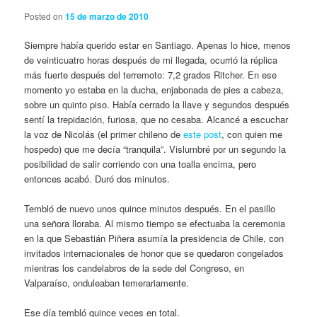
Posted on
15 de marzo de 2010
Siempre había querido estar en Santiago. Apenas lo hice, menos
de veinticuatro horas después de mi llegada, ocurrió la réplica
más fuerte después del terremoto: 7,2 grados Ritcher. En ese
momento yo estaba en la ducha, enjabonada de pies a cabeza,
sobre un quinto piso. Había cerrado la llave y segundos después
sentí la trepidación, furiosa, que no cesaba. Alcancé a escuchar
la voz de Nicolás (el primer chileno de
este post
, con quien me
hospedo) que me decía “tranquila”. Vislumbré por un segundo la
posibilidad de salir corriendo con una toalla encima, pero
entonces acabó. Duró dos minutos.
Tembló de nuevo unos quince minutos después. En el pasillo
una señora lloraba. Al mismo tiempo se efectuaba la ceremonia
en la que Sebastián Piñera asumía la presidencia de Chile, con
invitados internacionales de honor que se quedaron congelados
mientras los candelabros de la sede del Congreso, en
Valparaíso, onduleaban temerariamente.
Ese día tembló quince veces en total.