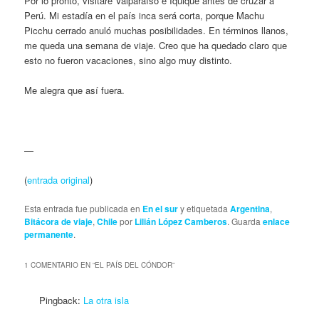
Por lo pronto, visitaré Valparaíso e Iquique antes de cruzar a
Perú. Mi estadía en el país inca será corta, porque Machu
Picchu cerrado anuló muchas posibilidades. En términos llanos,
me queda una semana de viaje. Creo que ha quedado claro que
esto no fueron vacaciones, sino algo muy distinto.
Me alegra que así fuera.
—
(
entrada original
)
Esta entrada fue publicada en
En el sur
y etiquetada
Argentina
,
Bitácora de viaje
,
Chile
por
Lilián López Camberos
. Guarda
enlace
permanente
.
1 COMENTARIO EN “
EL PAÍS DEL CÓNDOR
”
Pingback:
La otra isla