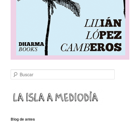
B
u
s
c
a
r
Blog de antes