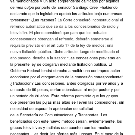
ya mencionados y un acto sorprendente calificado por algunos
de
mea culpa
por parte del senador Santiago Creel –habiendo
declarado que la legislatura aprobó los artículos bajo numerosas
“presiones” ¿Las razones?
La Corte consideró inconstitucional el
refrendo automático que se da a los concesionarios de radio y
televisión. El pleno consideró que para que los actuales
concesionarios obtengan el refrendo, deberán someterse al
requisito previsto en el artículo 17 de la ley de medios: una
nueva licitación pública. Dicho artículo, luego de modificado el
año pasado, dictaba a la sazón:
“Las concesiones previstas en
la presente ley se otorgarán mediante licitación pública. El
Gobierno Federal tendrá derecho a recibir una contraprestación
económica por el otorgamiento de la concesión correspondiente”.
¿Traducción? Las concesiones, antes otorgadas por 99 años y a
un costo de 99 pesos, serían subastadas al mejor postor y por
un periodo de 20 años. Esta reforma permitiría que los grupos
que presenten las pujas más altas se lleven las concesiones, sin
necesidad de esperar la aprobación de solicitud
de la
Secretaría
de Comunicaciones y Transportes. Los
beneficiados con este nuevo método serían, evidentemente, los
grupos televisivos y radiales que cuenten con los medios
necesarios… es decir, las ofertas más jugosas. En el caso de la