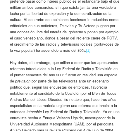
pretende pasar como interés público es el estandarte bajo el que
militan ambos consorcios, sin que exista jamás una verdadera
lucha por la libertad de expresión y la democratización de la
cultura. Al contrario: con opiniones facciosas introducidas como
editoriales en sus noticieros, Televisa y Tv Azteca pugnan por
una concesión libre del interés del gobierno y ponen por ejemplo
el caso venezolano, donde a pesar del reciente cierre de RCTV,
el crecimiento de las radios y televisoras locales (portavoces de
la voz popular) ha ascendido a más del 80%.
[2]
Hay datos, sin embargo, que orillan a creer que las apresurados
reformas introducidas a la Ley Federal de Radio y Televisión en
el primer semestre del año 2006 fueron en realidad una especie
de
previsión
por parte de las televisoras ante un escenario
político que, según las encuestas de entonces, favorecía
notablemente al candidato de la Coalición por el Bien de Todos,
Andrés Manuel López Obrador. Es notable que, hace tres años,
especialistas en la materia urgieran una reforma sustancial a la
entonces
intocable
Ley Federal de Radio y Televisión. Ya en una
entrevista hecha a Enrique Velasco Ugalde, investigador de la
Universidad Autónoma Metropolitana (UAM), por el periodista
Álvaro Delgado para la revista
Proceso
del 4 de julio de 2004