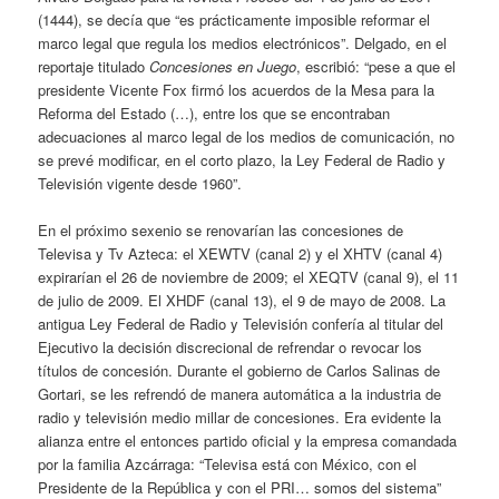
(1444), se decía que “es prácticamente imposible reformar el
marco legal que regula los medios electrónicos”. Delgado, en el
reportaje titulado
Concesiones en Juego
, escribió: “pese a que el
presidente Vicente Fox firmó los acuerdos de la Mesa para la
Reforma del Estado (…), entre los que se encontraban
adecuaciones al marco legal de los medios de comunicación, no
se prevé modificar, en el corto plazo, la Ley Federal de Radio y
Televisión vigente desde 1960”.
En el próximo sexenio se renovarían las concesiones de
Televisa y Tv Azteca: el XEWTV (canal 2) y el XHTV (canal 4)
expirarían el 26 de noviembre de 2009; el XEQTV (canal 9), el 11
de julio de 2009. El XHDF (canal 13), el 9 de mayo de 2008. La
antigua Ley Federal de Radio y Televisión confería al titular del
Ejecutivo la decisión discrecional de refrendar o revocar los
títulos de concesión. Durante el gobierno de Carlos Salinas de
Gortari, se les refrendó de manera automática a la industria de
radio y televisión medio millar de concesiones. Era evidente la
alianza entre el entonces partido oficial y la empresa comandada
por la familia Azcárraga: “Televisa está con México, con el
Presidente de la República y con el PRI… somos del sistema”