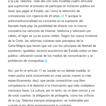
a la
Ley
Televisa.
Todo ello con sólo invalidar cuatro artículos
que suprimirían el proceso de participar en licitación pública sin
tener que pagar al Estado, así como la obtención de
concesiones con vigencia de 20 años.
[3]
Y aunque la
anticonstitucionalidad se concentra en la supresión del
llamado
triple play
(la posibilidad de ofrecer con la misma
compañía los servicios de Internet, telefonía y televisión por
cable), el logro es ya en suma visible. Según los nueve ministros
de la Corte, las reformas vulneran seis preceptos de la
Carta Magna que tienen que ver con los principios de libertad de
expresión, igualdad, rectoría económica del Estado sobre un bien
público, utilización social de los medios de comunicación y la
prohibición de monopolios
[4]
.
Así, por fin el artículo 17 es tasado en su debida medida: el
mejor postor está concentrado en unas pocas manos (o más
específicamente: dos), que jamás consentirían una libre
competencia ni el derecho a la información que todo ciudadano
mexicano tiene. La cultura, por lo tanto, es un bien común y no
de unos cuantos: la obligación de protegerla, como los críticos
de la
Ley
Televisa
siempre propugnaron, es inalienable aún
cuando la ley dicte aparentemente lo contrario.