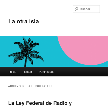
Ir
Ir
al
al
Busc
contenido
contenido
principal
secundario
La otra isla
Menú
Inicio
Isletas
Penínsulas
principal
ARCHIVO DE LA ETIQUETA:
LEY
La Ley Federal de Radio y