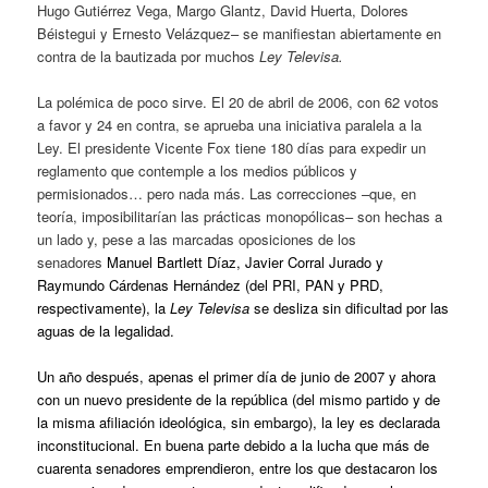
Hugo Gutiérrez Vega, Margo Glantz, David Huerta, Dolores
Béistegui y Ernesto Velázquez– se manifiestan abiertamente en
contra de la bautizada por muchos
Ley Televisa.
La polémica de poco sirve. El 20 de abril de 2006, con 62 votos
a favor y 24 en contra, se aprueba una iniciativa paralela a la
Ley. El presidente Vicente Fox tiene 180 días para expedir un
reglamento que contemple a los medios públicos y
permisionados… pero nada más. Las correcciones –que, en
teoría, imposibilitarían las prácticas monopólicas– son hechas a
un lado y, pese a las marcadas oposiciones de los
senadores
Manuel Bartlett Díaz, Javier Corral Jurado y
Raymundo Cárdenas Hernández (del PRI, PAN y PRD,
respectivamente), la
Ley Televisa
se desliza sin dificultad por las
aguas de la legalidad.
Un año después, apenas el primer día de junio de 2007 y ahora
con un nuevo presidente de la república (del mismo partido y de
la misma afiliación ideológica, sin embargo), la ley es declarada
inconstitucional. En buena parte debido a la lucha que más de
cuarenta senadores emprendieron, entre los que destacaron los