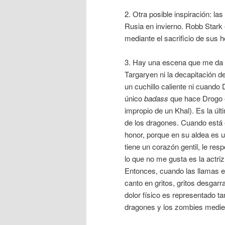
2. Otra posible inspiración: la
Rusia en invierno. Robb Stark
mediante el sacrificio de sus 
3. Hay una escena que me da e
Targaryen ni la decapitación d
un cuchillo caliente ni cuando D
único
badass
que hace Drogo e
impropio de un Khal). Es la últi
de los dragones. Cuando está 
honor, porque en su aldea es 
tiene un corazón gentil, le res
lo que no me gusta es la actri
Entonces, cuando las llamas e
canto en gritos, gritos desgarr
dolor físico es representado 
dragones y los zombies mediev