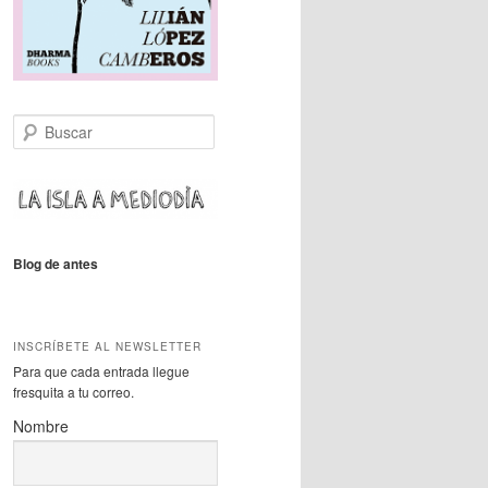
B
u
s
c
a
r
Blog de antes
INSCRÍBETE AL NEWSLETTER
Para que cada entrada llegue
fresquita a tu correo.
Nombre