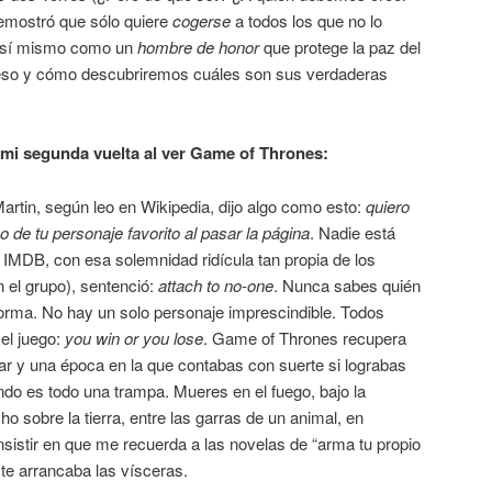
emostró que sólo quiere
cogerse
a todos los que no lo
 a sí mismo como un
hombre de honor
que protege la paz del
s eso y cómo descubriremos cuáles son sus verdaderas
 mi segunda vuelta al ver Game of Thrones:
Martin, según leo en Wikipedia, dijo algo como esto:
quiero
o de tu personaje favorito al pasar la página
. Nadie está
e IMDB, con esa solemnidad ridícula tan propia de los
el grupo), sentenció:
attach to no-one
. Nunca sabes quién
forma. No hay un solo personaje imprescindible. Todos
 el juego:
you win or you lose
. Game of Thrones recupera
ar y una época en la que contabas con suerte si lograbas
do es todo una trampa. Mueres en el fuego, bajo la
ho sobre la tierra, entre las garras de un animal, en
sistir en que me recuerda a las novelas de “arma tu propio
 te arrancaba las vísceras.