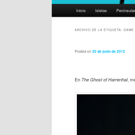
Menú
Inicio
Isletas
Península
principal
ARCHIVO DE LA ETIQUETA:
GAME 
Posted on
20 de junio de 2012
En
The Ghost of Harrenhal
, m