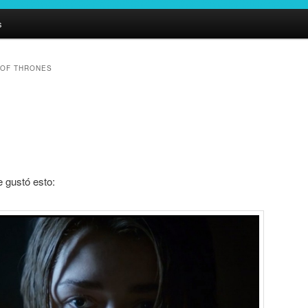
s
OF THRONES
e gustó esto: