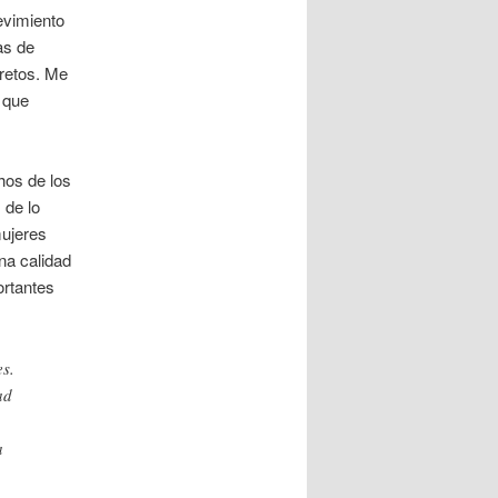
evimiento
as de
cretos. Me
 que
hos de los
 de lo
mujeres
na calidad
rtantes
s.
ad
a