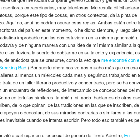
escritoras extraordinarias, muy talentosas. Me resulta difícil aclara
ntosas, porque este tipo de cosas, en otros contextos, da la pinta de
o. Aquí no, aquí no podrían operar esas reglas. Ambas están entre l
critoras del país en este momento, lo he dicho siempre, y luego pie
adística improbable que las dos estuvieran en la misma generación. 
todavía y de ninguna manera con una idea de mí misma similar a la 
e ellas, tuviera la suerte de cobijarme en su talento y experiencia, e
e, de anécdota que se presume, como la vez que
me encontré con e
 Breaking Bad
.) Por suerte ahora nos vemos mucho más que en esa 
alleres al menos un miércoles cada mes y seguimos trabajando en t
e trata de un taller literario productivo y concentrado, pero se ha conv
 un encuentro de reflexiones, de intercambio de concepciones del 
omo en tertulias similares, también -ni modo- hablamos de otros escr
riben, de lo que opinan, de las tradiciones en las que se inscriben, de
 apoyan o denostan, de sus miradas contrarias o similares a las nu
s inevitable cuando se intenta escribir. Pero todo eso también es pe
nvitó a participar en el especial de género de Tierra Adentro,
En