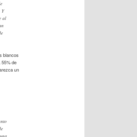
de
. Y
e al
an
de
os blancos
 a 55% de
arezca un
unto
de
 una