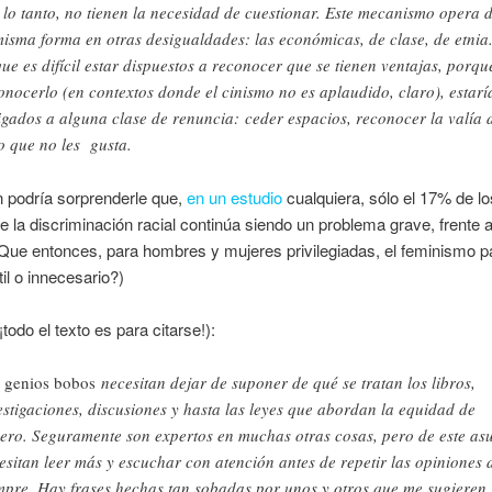
 lo tanto, no tienen la necesidad de cuestionar. Este mecanismo opera 
misma forma en otras desigualdades: las económicas, de clase, de etnia
que es difícil estar dispuestos a reconocer que se tienen ventajas, porqu
onocerlo (en contextos donde el cinismo no es aplaudido, claro), estarí
igados a alguna clase de renuncia: ceder espacios, reconocer la valía 
o que no les gusta.
n podría sorprenderle que,
en un estudio
cualquiera, sólo el 17% de l
e la discriminación racial continúa siendo un problema grave, frente
Que entonces, para hombres y mujeres privilegiadas, el feminismo p
til o innecesario?)
todo el texto es para citarse!):
s
genios bobos
necesitan dejar de suponer de qué se tratan los libros,
estigaciones, discusiones y hasta las leyes que abordan la equidad de
ero. Seguramente son expertos en muchas otras cosas, pero de este as
esitan leer más y escuchar con atención antes de repetir las opiniones 
mpre. Hay frases hechas tan sobadas por unos y otros que me sugieren