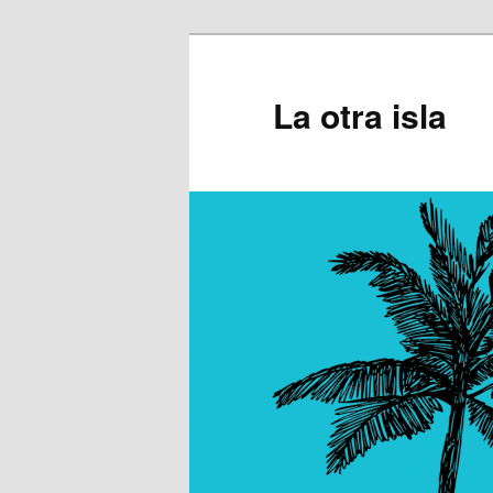
Ir
al
contenido
La otra isla
principal