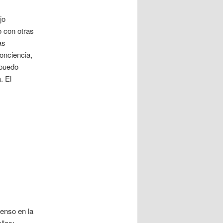
jo
o con otras
as
onciencia,
 puedo
. El
enso en la
llas: