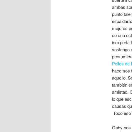
ambas son 
punto tale
espaldaraz
mejores es
de una est
inexperta 
sostengo d
presumirs
Pollos de
hacemos t
aquello. S
también en
amistad. C
lo que esc
causas que
Todo eso e
Gaby nos i