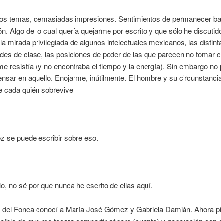
s temas, demasiadas impresiones. Sentimientos de permanecer ba
n. Algo de lo cual quería quejarme por escrito y que sólo he discutid
la mirada privilegiada de algunos intelectuales mexicanos, las distint
ades de clase, las posiciones de poder de las que parecen no tomar c
me resistía (y no encontraba el tiempo y la energía). Sin embargo no
ensar en aquello. Enojarme, inútilmente. El hombre y su circunstancia
 cada quién sobrevive.
ez se puede escribir sobre eso.
o, no sé por que nunca he escrito de ellas aquí.
a del Fonca conocí a María José Gómez y Gabriela Damián. Ahora pi
reíble de que me tocara compartir género (cuento) y generación con e