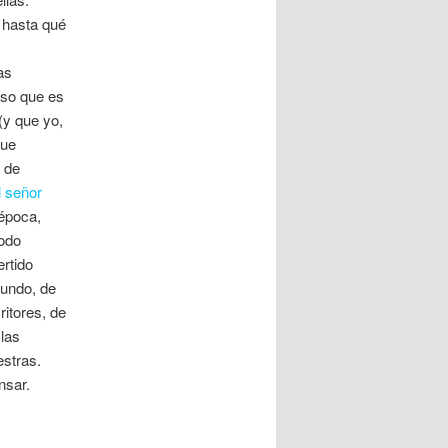
r hasta qué
as
nso que es
(y que yo,
que
s de
l señor
época,
odo
ertido
mundo, de
itores, de
 las
estras.
nsar.