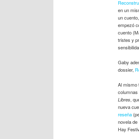
Reconstru
en un mism
un cuento,
empezó co
cuento (M
tristes y 
sensibilid
Gaby adem
dossier,
R
Al mismo
columnas v
Libres
, qu
nueva cue
reseña
(pe
novela de 
Hay Festiv