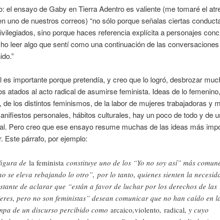
jo: el ensayo de Gaby en Tierra Adentro es valiente (me tomaré el atr
 en uno de nuestros correos) “no sólo porque señalas ciertas conduct
ivilegiados, sino porque haces referencia explícita a personajes con
ho leer algo que sentí como una continuación de las conversaciones
ido.”
l es importante porque pretendía, y creo que lo logró, desbrozar muc
os atados al acto radical de asumirse feminista. Ideas de lo femenino,
 de los distintos feminismos, de la labor de mujeres trabajadoras y 
manifiestos personales, hábitos culturales, hay un poco de todo y de u
al. Pero creo que ese ensayo resume muchas de las ideas más impo
r. Este párrafo, por ejemplo:
figura de
la feminista
constituye uno de los “Yo no soy así” más comune
o se eleva rebajando lo otro”, por lo tanto, quienes sienten la necesid
stante de aclarar que “están a favor de luchar por los derechos de las
eres, pero no son feministas” desean comunicar que no han caído en l
mpa de un discurso percibido como
arcaico
,
violento
,
radical
, y cuyo