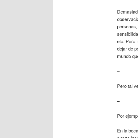
Demasiado
observació
personas, 
sensibilid
etc. Pero 
dejar de p
mundo que
–
Pero tal v
–
Por ejempl
En la bec
suerte inc