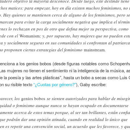
dadero objetivo la mayoría desconoce. Desde luego, este deslinde tiene
hos matices: para empezar, hoy en día existen muchos feminismos, no
o. Hay quienes se mantienen cerca de alguno de los feminismos, pero s
marcan para evitar la carga socialmente negativa que implica el términ
enes lo rechazan en pos de otro que defina mejor su perspectiva, como
ede con el
Womanism
; y, por supuesto, hay mujeres que no pueden est
ica y socialmente seguras en sus comunidades si confrontan al patriarc
o proponen ciertas estrategias del feminismo
mainstream
.
nciona a los genios bobos (desde figuras notables como Schopenha
“Las mujeres no tienen el sentimiento ni la inteligencia de la música, 
 la poesía y las artes plásticas”, hasta un bobo a secas como Luis
on su risible texto
“¿Cuotas por género?”
), Gaby escribe:
parecer, los
genios bobos
se sienten autorizados para hablar de misogi
quidad o feminismo aunque nunca se hayan ocupado en documentarse
iamente acerca de estos temas porque, al ser tan brillantes, están confi
que podrán dar una opinión atinada, cuando en realidad lo único que
en es repetir una convención social, un acuerdo que les favorece, y qu