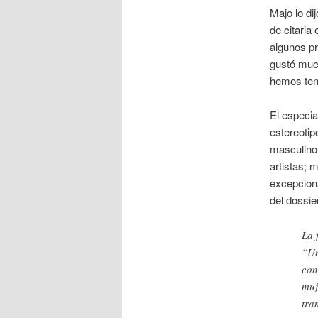
Majo lo di
de citarla
algunos pr
gustó muc
hemos ten
El especia
estereotip
masculino,
artistas; 
excepcion
del dossie
La 
“Un
con
muj
tra