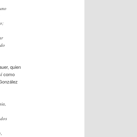
 uno
e
o;
ar
ado
uer, quien
así como
 González
nia,
ados
e,