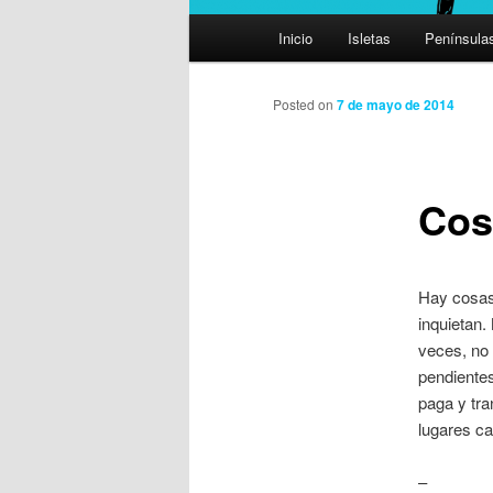
Menú
Inicio
Isletas
Península
principal
Posted on
7 de mayo de 2014
Cos
Hay cosas
inquietan.
veces, no 
pendientes
paga y tra
lugares ca
–