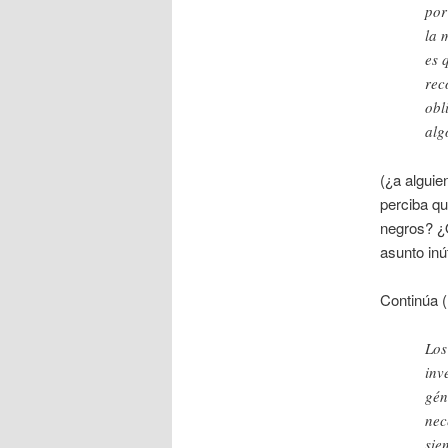
por
la 
es 
rec
obl
alg
(¿a alguie
perciba qu
negros? ¿
asunto inú
Continúa (¡
Lo
inv
gén
nec
sie