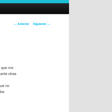
Navegación
←
Anterior
Siguiente
→
de
entradas
s que me
mante otras
que no
dos