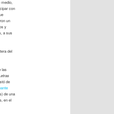
o medio,
cipar con
ue
eron un
os y
s, a sus
era del
 las
Letras
ustó de
nante
s) de una
, en el