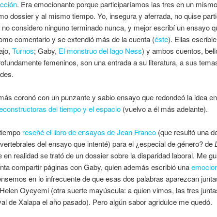
cción
. Era emocionante porque participaríamos las tres en un mism
o dossier y al mismo tiempo. Yo, insegura y aferrada, no quise parti
 no considero ninguno terminado nunca, y mejor escribí un ensayo q
mo comentario y se extendió más de la cuenta (
éste
). Ellas escribi
ajo,
Turnos
; Gaby,
El monstruo del lago Ness
) y ambos cuentos, bell
profundamente femeninos, son una entrada a su literatura, a sus tema
ades.
ás coronó con un punzante y sabio ensayo que redondeó la idea ent
econstructoras del tiempo y el espacio
(vuelvo a él más adelante).
 tiempo
reseñé el libro de ensayos de Jean Franco
(que resultó una de
ertebrales del ensayo que intenté) para el ¿especial de género? de
e en realidad se trató de un dossier sobre la disparidad laboral. Me g
nta compartir páginas con Gaby, quien además escribió una
emocio
nsemos en lo infrecuente de que esas dos palabras aparezcan junta
Helen Oyeyemi (otra suerte mayúscula: a quien vimos, las tres juntas
al de Xalapa el año pasado). Pero algún sabor agridulce me quedó.