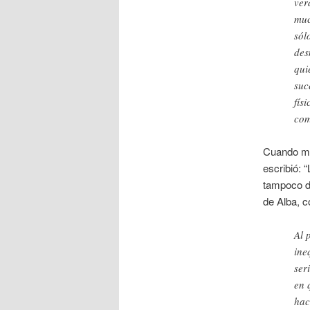
ver
muc
sól
des
qui
suc
fís
com
Cuando me
escribió: 
tampoco de
de Alba, c
Al 
ine
ser
en 
hac