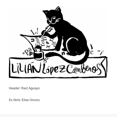
Header: Raúl Aguayo.
Ex libris: Elisa Orozco.