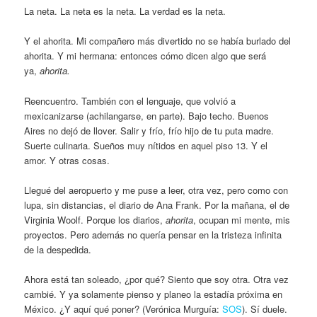
La neta. La neta es la neta. La verdad es la neta.
Y el ahorita. Mi compañero más divertido no se había burlado del
ahorita. Y mi hermana: entonces cómo dicen algo que será
ya,
ahorita.
Reencuentro. También con el lenguaje, que volvió a
mexicanizarse (achilangarse, en parte). Bajo techo. Buenos
Aires no dejó de llover. Salir y frío, frío hijo de tu puta madre.
Suerte culinaria. Sueños muy nítidos en aquel piso 13. Y el
amor. Y otras cosas.
Llegué del aeropuerto y me puse a leer, otra vez, pero como con
lupa, sin distancias, el diario de Ana Frank. Por la mañana, el de
Virginia Woolf. Porque los diarios,
ahorita
, ocupan mi mente, mis
proyectos. Pero además no quería pensar en la tristeza infinita
de la despedida.
Ahora está tan soleado, ¿por qué? Siento que soy otra. Otra vez
cambié. Y ya solamente pienso y planeo la estadía próxima en
México. ¿Y aquí qué poner? (Verónica Murguía:
SOS
). Sí duele.