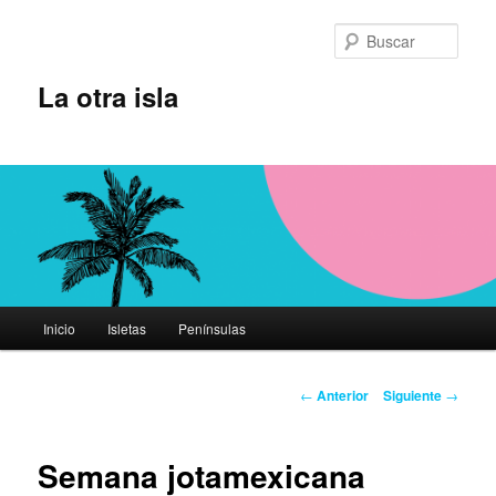
Ir
al
Busc
contenido
principal
La otra isla
Menú
Inicio
Isletas
Penínsulas
principal
Navegación
←
Anterior
Siguiente
→
de
entradas
Semana jotamexicana