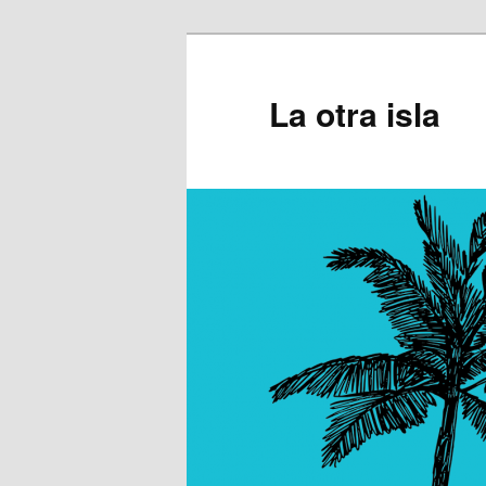
Ir
al
contenido
La otra isla
principal