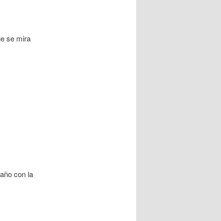
ue se mira
 año con la