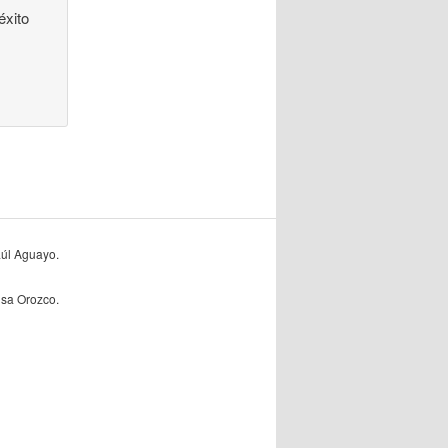
éxito
úl Aguayo.
lisa Orozco.