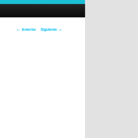
Navegación
←
Anterior
Siguiente
→
de
entradas