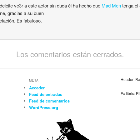
deleite ve3r a este actor sin duda él ha hecho que
Mad Men
tenga el 
ene, gracias a su buen
retación. Es fabuloso.
Los comentarios están cerrados.
Header: Ra
META
Acceder
Ex libris: E
Feed de entradas
Feed de comentarios
WordPress.org