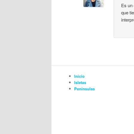
Es un 
que ti
interp
Inicio
Isletas
Penínsulas