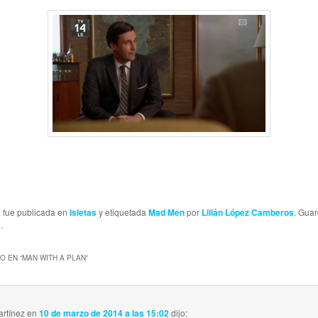
a fue publicada en
Isletas
y etiquetada
Mad Men
por
Lilián López Camberos
. Gua
e
.
O EN “
MAN WITH A PLAN
”
artínez
en
10 de marzo de 2014 a las 15:02
dijo: