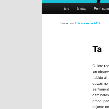
Menú
Inicio
Isletas
Península
principal
Posted on
1 de mayo de 2017
Ta
Quiero rec
las observ
habido el 
quizás no 
sentimient
caminatas 
preocupaci
dejarse co