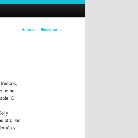
Navegación
←
Anterior
Siguiente
→
de
entradas
 frescos,
ro no ha
gable. O
Sol y
s otro, las
 demás y