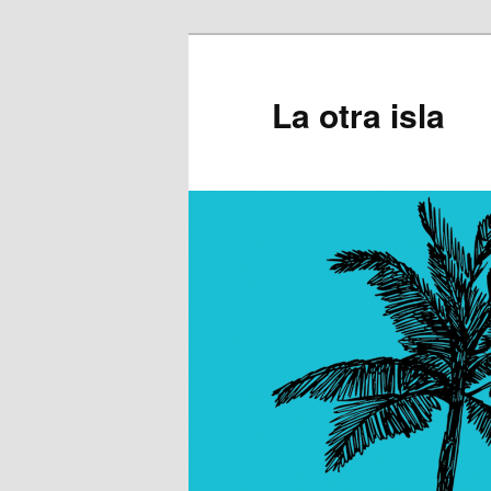
Ir
al
contenido
La otra isla
principal