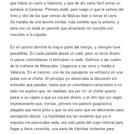
que había un carro a Valencia, y que de ahí sería fácil tomar un
autobús a Caracas. Primero dudé, pero luego vi que la señora del
tinto y otro de los que venían de Maicao iban a tomar el carro.
Se trataba de una lancha similar, más sórdido que la anterior, y
esta vez no dudé en permitir que amarraran mi mochila con
mecates a la cajuela.
En el camino dormité la mayor parte del tiempo, y siempre tuve
pesadillas. En cada parada deseé un café, pero no tenía dinero:
ni pesos colombianos ni bolívares ni nada. Salimos a las cuatro
de la mañana de Maracaibo. Llegamos a las once y media a
Valencia. En el camino, uno de los pasajeros se enfrascó en una
pelea con el chofer. Al principio yo observaba la discusión sin
entender qué pasaba, hasta que un colombiano-venezolano a mi
lado me explicó que, en realidad, era por mí: el chofer quería
pasar a un cajero a que yo sacara dinero, y el otro tipo (un negro
impresionante que, ironías, primero me pareció guapísimo)
alegaba que tenía prisa y que no era justo que se detuvieran para
semejante idiotez. La hostilidad era tan evidente que ya ni
siquiera me provocaba nada, era sólo parte del viaje infernal para
llegar a tierra conocida, una serie de trámites molestos para