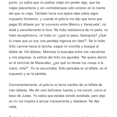
punto, yo sabía que no podías viajar sin perder algo, que los
viajes placenteros y sin contratiempos sólo existen en la mente
del que no viaja. También tenía una lejana idea sobre algún
impuesto fronterizo, y cuando el policía me dijo que tenía que
pagar 50 dólares por “el convenio entre México y Venezuela”, no
dudé y sencillamente lo hice. No hubo resistencia de mi parte, no
hubo escepticismo, no hubo un “¿qué te pasa, hijoeuputa? ¿Qué
tú crees que yo soy una pendeja ingenua sin idea?”. No lo hubo.
Sólo caminé hacia la lancha, saqué mi mochila y busqué el
billete de 100 dólares. Mientras lo buscaba entre mis calcetines
y mis playeras, la señora del tinto me apuraba. “No quiero dormir
en el terminal de Maracaibo, ¿por qué no tienes tus cosas a la
mano, niña?”. Yo no escuchaba. Sólo pensaba en el billete, en el
impuesto y en la pérdida.
Convenientemente, el policía no tenía cambio de un billete de
cien dólares. Me dio cien bolívares fuertes y me sonrió, como el
beso de Judas. Yo sabía que estaba siendo estafada, pero algo
en mí me impelía a actuar mansamente y obedecer. No dije
nada.