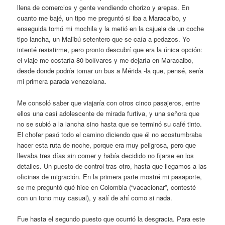
llena de comercios y gente vendiendo chorizo y arepas. En
cuanto me bajé, un tipo me preguntó si iba a Maracaibo, y
enseguida tomó mi mochila y la metió en la cajuela de un coche
tipo lancha, un Malibú setentero que se caía a pedazos. Yo
intenté resistirme, pero pronto descubrí que era la única opción:
el viaje me costaría 80 bolívares y me dejaría en Maracaibo,
desde donde podría tomar un bus a Mérida -la que, pensé, sería
mi primera parada venezolana.
Me consoló saber que viajaría con otros cinco pasajeros, entre
ellos una casi adolescente de mirada furtiva, y una señora que
no se subió a la lancha sino hasta que se terminó su café tinto.
El chofer pasó todo el camino diciendo que él no acostumbraba
hacer esta ruta de noche, porque era muy peligrosa, pero que
llevaba tres días sin comer y había decidido no fijarse en los
detalles. Un puesto de control tras otro, hasta que llegamos a las
oficinas de migración. En la primera parte mostré mi pasaporte,
se me preguntó qué hice en Colombia (“vacacionar”, contesté
con un tono muy casual), y salí de ahí como si nada.
Fue hasta el segundo puesto que ocurrió la desgracia. Para este