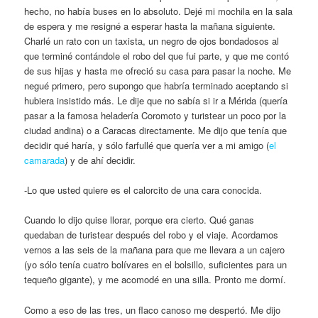
hecho, no había buses en lo absoluto. Dejé mi mochila en la sala
de espera y me resigné a esperar hasta la mañana siguiente.
Charlé un rato con un taxista, un negro de ojos bondadosos al
que terminé contándole el robo del que fui parte, y que me contó
de sus hijas y hasta me ofreció su casa para pasar la noche. Me
negué primero, pero supongo que habría terminado aceptando si
hubiera insistido más. Le dije que no sabía si ir a Mérida (quería
pasar a la famosa heladería Coromoto y turistear un poco por la
ciudad andina) o a Caracas directamente. Me dijo que tenía que
decidir qué haría, y sólo farfullé que quería ver a mi amigo (
el
camarada
) y de ahí decidir.
-Lo que usted quiere es el calorcito de una cara conocida.
Cuando lo dijo quise llorar, porque era cierto. Qué ganas
quedaban de turistear después del robo y el viaje. Acordamos
vernos a las seis de la mañana para que me llevara a un cajero
(yo sólo tenía cuatro bolívares en el bolsillo, suficientes para un
tequeño gigante), y me acomodé en una silla. Pronto me dormí.
Como a eso de las tres, un flaco canoso me despertó. Me dijo