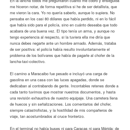
En la lancha todos me preguntaron cuánto me cobró y enseguida
me hiceron notar, de forma repetitiva si he de ser detallista, que
me vieron la cara. Yo no quería saberlo, aunque lo supiera. No
pensaba en los casi 80 dólares que había perdido, ni en lo fácil
que había sido para el policía, sino en cuánto deseaba que todo
acabara de una buena vez. El tipo tenía un arma, y aunque no
tengo experiencia al respecto, si la tuviera ella me diría que
nunca debes negarte ante un hombre armado. Además, trataba
de ser positiva: el policía había resulto involuntariamente el
problema de los bolívares que había de pagarle al chofer de la
lancha-taxi-colectivo.
El camino a Maracaibo fue pesado e incluyó una carga de
gasolina en una casa con las luces apagadas, donde se
dedicaban al contrabando de gente. Incontables retenes donde a
cada tanto tuvimos que mostrar nuestros documentos, y hasta
una revisión exhaustiva de nuestro equipaje. Una carretera llena
de huecos y sin señalizaciones. Los comentarios del chofer,
siempre catastrofistas, y la hostilidad de mis compañeros de
viaje, tan acostumbrados al cruce fronterizo.
En el terminal no había buses ni para Caracas ni para Mérida; de