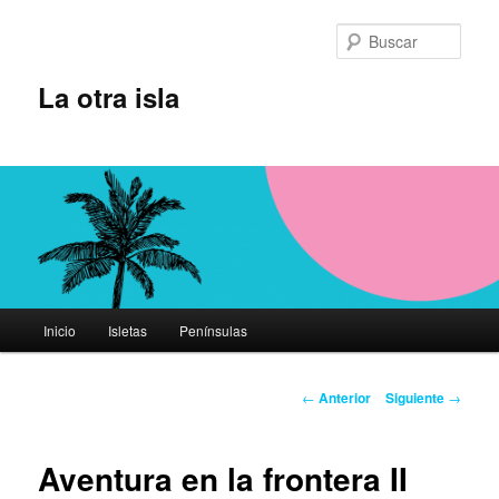
Ir
al
Busc
contenido
principal
La otra isla
Menú
Inicio
Isletas
Penínsulas
principal
Navegación
←
Anterior
Siguiente
→
de
entradas
Aventura en la frontera II