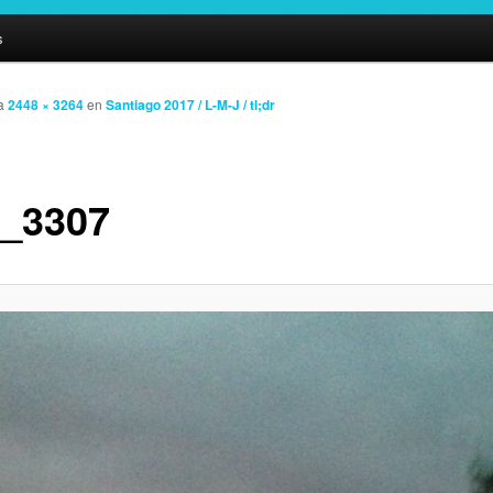
s
a
2448 × 3264
en
Santiago 2017 / L-M-J / tl;dr
_3307