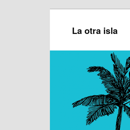
Ir
al
contenido
La otra isla
principal