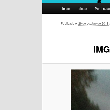
Menú
Inicio
Isletas
Península
principal
Publicado el
29 de octubre de 2018
IMG