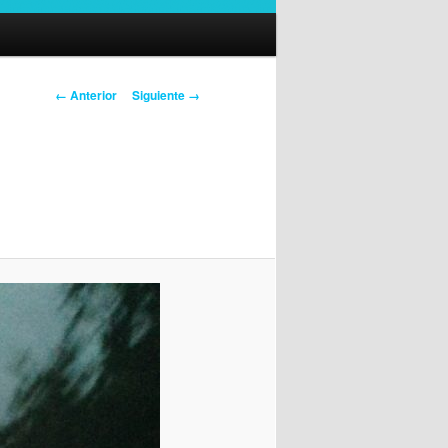
Navegador
← Anterior
Siguiente →
de
imágenes