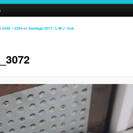
s
a
2448 × 3264
en
Santiago 2017 / L-M-J / tl;dr
_3072