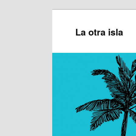
Ir
al
contenido
La otra isla
principal