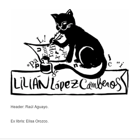
Header: Raúl Aguayo.
Ex libris: Elisa Orozco.