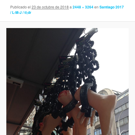
Publicado el
23 de octubre de 2018
a
2448 × 3264
en
Santiago 2017
/ L-M-J / tl;dr