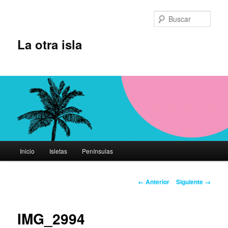
Ir
al
Busc
contenido
principal
La otra isla
Menú
Inicio
Isletas
Penínsulas
principal
Navegador
← Anterior
Siguiente →
de
imágenes
IMG_2994