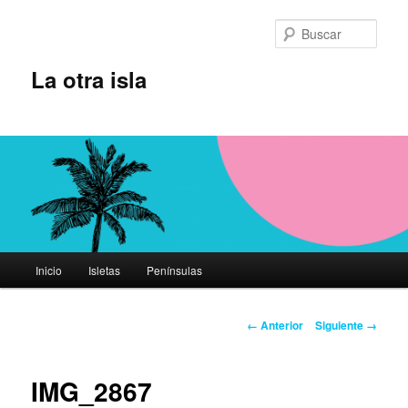
Ir
al
Busc
contenido
principal
La otra isla
Menú
Inicio
Isletas
Penínsulas
principal
Navegador
← Anterior
Siguiente →
de
imágenes
IMG_2867