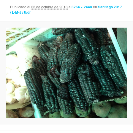
Publicado el
23 de octubre de 2018
a
3264 × 2448
en
Santiago 2017
/ L-M-J / tl;dr